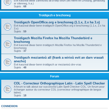
Evit kaozeal diwar zanvezioù all a-bep seurt (lec'hienn An Drouizig, geriaoueg
ar stlenneg, h.a.)
Sujets :
68
Troidigezh e brezhoneg
Troidigezh OpenOffice.org e brezhoneg (1.1.x, 2.x ha 3.x)
Evit kaozeal diwar-benn troidigezh OpenOffice.org e brezhoneg (1.1.x, 2.x ha
3.x)
Sujets :
59
Troidigezh Mozilla Firefox ha Mozilla Thunderbird e
brezhoneg
Evit kaozeal diwar-benn troidigezh Mozilla Firefox ha Mozilla Thunderbird e
brezhoneg
Sujets :
37
Troidigezh meziantoù all (frank a wirioù evit an darn vrasañ
anezho)
Evit kaozeal diwar-benn troidigezh ar meziantoù dre-vras
Sujets :
48
Forum
COL - Correcteur Orthographique Latin - Latin Spell Checker
A forum to talk about our successful Latin Spell Checker COL. Un forum pour
échanger autour du correcteur COL (correcteur orthographique de langue
latine).
Sujets :
18
CONNEXION