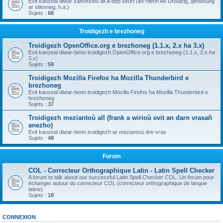
Evit kaozeal diwar zanvezioù all a-bep seurt (lec'hienn An Drouizig, geriaoueg
ar stlenneg, h.a.)
Sujets :
68
Troidigezh e brezhoneg
Troidigezh OpenOffice.org e brezhoneg (1.1.x, 2.x ha 3.x)
Evit kaozeal diwar-benn troidigezh OpenOffice.org e brezhoneg (1.1.x, 2.x ha
3.x)
Sujets :
59
Troidigezh Mozilla Firefox ha Mozilla Thunderbird e
brezhoneg
Evit kaozeal diwar-benn troidigezh Mozilla Firefox ha Mozilla Thunderbird e
brezhoneg
Sujets :
37
Troidigezh meziantoù all (frank a wirioù evit an darn vrasañ
anezho)
Evit kaozeal diwar-benn troidigezh ar meziantoù dre-vras
Sujets :
48
Forum
COL - Correcteur Orthographique Latin - Latin Spell Checker
A forum to talk about our successful Latin Spell Checker COL. Un forum pour
échanger autour du correcteur COL (correcteur orthographique de langue
latine).
Sujets :
18
CONNEXION