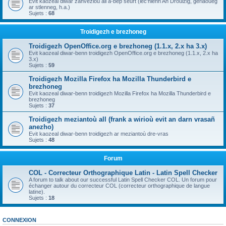
Evit kaozeal diwar zanvezioù all a-bep seurt (lec'hienn An Drouizig, geriaoueg
ar stlenneg, h.a.)
Sujets :
68
Troidigezh e brezhoneg
Troidigezh OpenOffice.org e brezhoneg (1.1.x, 2.x ha 3.x)
Evit kaozeal diwar-benn troidigezh OpenOffice.org e brezhoneg (1.1.x, 2.x ha
3.x)
Sujets :
59
Troidigezh Mozilla Firefox ha Mozilla Thunderbird e
brezhoneg
Evit kaozeal diwar-benn troidigezh Mozilla Firefox ha Mozilla Thunderbird e
brezhoneg
Sujets :
37
Troidigezh meziantoù all (frank a wirioù evit an darn vrasañ
anezho)
Evit kaozeal diwar-benn troidigezh ar meziantoù dre-vras
Sujets :
48
Forum
COL - Correcteur Orthographique Latin - Latin Spell Checker
A forum to talk about our successful Latin Spell Checker COL. Un forum pour
échanger autour du correcteur COL (correcteur orthographique de langue
latine).
Sujets :
18
CONNEXION