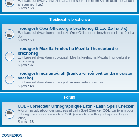
Evit kaozeal diwar zanvezioù all a-bep seurt (lec'hienn An Drouizig, geriaoueg
ar stlenneg, h.a.)
Sujets :
68
Troidigezh e brezhoneg
Troidigezh OpenOffice.org e brezhoneg (1.1.x, 2.x ha 3.x)
Evit kaozeal diwar-benn troidigezh OpenOffice.org e brezhoneg (1.1.x, 2.x ha
3.x)
Sujets :
59
Troidigezh Mozilla Firefox ha Mozilla Thunderbird e
brezhoneg
Evit kaozeal diwar-benn troidigezh Mozilla Firefox ha Mozilla Thunderbird e
brezhoneg
Sujets :
37
Troidigezh meziantoù all (frank a wirioù evit an darn vrasañ
anezho)
Evit kaozeal diwar-benn troidigezh ar meziantoù dre-vras
Sujets :
48
Forum
COL - Correcteur Orthographique Latin - Latin Spell Checker
A forum to talk about our successful Latin Spell Checker COL. Un forum pour
échanger autour du correcteur COL (correcteur orthographique de langue
latine).
Sujets :
18
CONNEXION