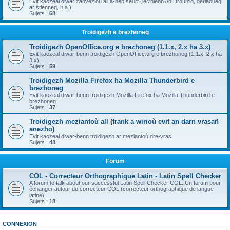
Evit kaozeal diwar zanvezioù all a-bep seurt (lec'hienn An Drouizig, geriaoueg
ar stlenneg, h.a.)
Sujets :
68
Troidigezh e brezhoneg
Troidigezh OpenOffice.org e brezhoneg (1.1.x, 2.x ha 3.x)
Evit kaozeal diwar-benn troidigezh OpenOffice.org e brezhoneg (1.1.x, 2.x ha
3.x)
Sujets :
59
Troidigezh Mozilla Firefox ha Mozilla Thunderbird e
brezhoneg
Evit kaozeal diwar-benn troidigezh Mozilla Firefox ha Mozilla Thunderbird e
brezhoneg
Sujets :
37
Troidigezh meziantoù all (frank a wirioù evit an darn vrasañ
anezho)
Evit kaozeal diwar-benn troidigezh ar meziantoù dre-vras
Sujets :
48
Forum
COL - Correcteur Orthographique Latin - Latin Spell Checker
A forum to talk about our successful Latin Spell Checker COL. Un forum pour
échanger autour du correcteur COL (correcteur orthographique de langue
latine).
Sujets :
18
CONNEXION