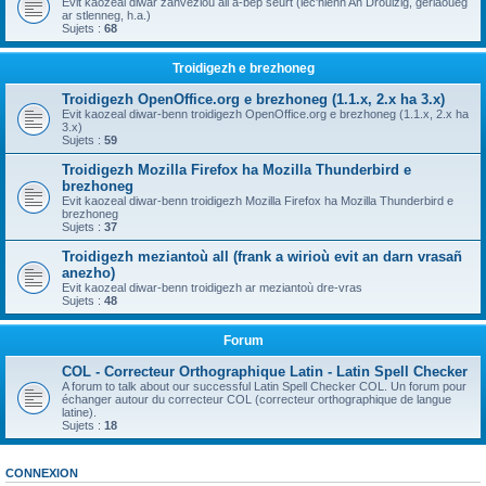
Evit kaozeal diwar zanvezioù all a-bep seurt (lec'hienn An Drouizig, geriaoueg
ar stlenneg, h.a.)
Sujets :
68
Troidigezh e brezhoneg
Troidigezh OpenOffice.org e brezhoneg (1.1.x, 2.x ha 3.x)
Evit kaozeal diwar-benn troidigezh OpenOffice.org e brezhoneg (1.1.x, 2.x ha
3.x)
Sujets :
59
Troidigezh Mozilla Firefox ha Mozilla Thunderbird e
brezhoneg
Evit kaozeal diwar-benn troidigezh Mozilla Firefox ha Mozilla Thunderbird e
brezhoneg
Sujets :
37
Troidigezh meziantoù all (frank a wirioù evit an darn vrasañ
anezho)
Evit kaozeal diwar-benn troidigezh ar meziantoù dre-vras
Sujets :
48
Forum
COL - Correcteur Orthographique Latin - Latin Spell Checker
A forum to talk about our successful Latin Spell Checker COL. Un forum pour
échanger autour du correcteur COL (correcteur orthographique de langue
latine).
Sujets :
18
CONNEXION