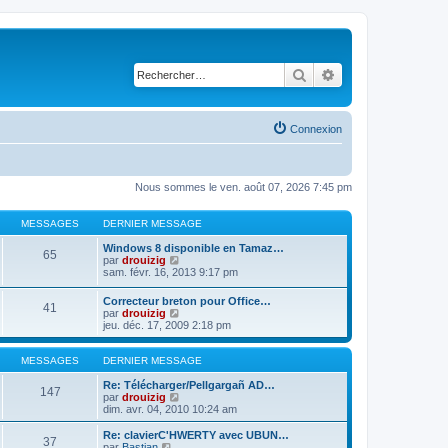
Rechercher
Recherche avancé
Connexion
Nous sommes le ven. août 07, 2026 7:45 pm
MESSAGES
DERNIER MESSAGE
Windows 8 disponible en Tamaz…
65
C
par
drouizig
o
sam. févr. 16, 2013 9:17 pm
n
s
Correcteur breton pour Office…
41
u
C
par
drouizig
l
o
jeu. déc. 17, 2009 2:18 pm
t
n
e
s
r
u
MESSAGES
DERNIER MESSAGE
l
l
e
t
Re: Télécharger/Pellgargañ AD…
147
d
e
C
par
drouizig
e
r
o
dim. avr. 04, 2010 10:24 am
r
l
n
n
e
s
Re: clavierC'HWERTY avec UBUN…
i
37
d
u
C
par
Bastian