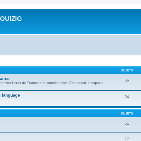
ROUIZIG
SUJETS
aires
56
 et minoritaires de France et du monde entier. C'est aussi un espace
on language
24
SUJETS
51
17