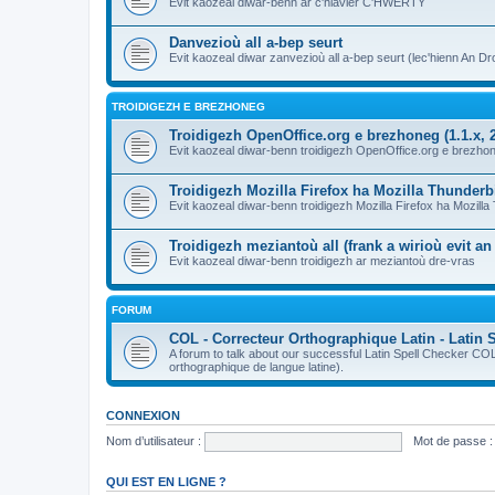
Evit kaozeal diwar-benn ar c'hlavier C'HWERTY
Danvezioù all a-bep seurt
Evit kaozeal diwar zanvezioù all a-bep seurt (lec'hienn An Dro
TROIDIGEZH E BREZHONEG
Troidigezh OpenOffice.org e brezhoneg (1.1.x, 2
Evit kaozeal diwar-benn troidigezh OpenOffice.org e brezhone
Troidigezh Mozilla Firefox ha Mozilla Thunder
Evit kaozeal diwar-benn troidigezh Mozilla Firefox ha Mozill
Troidigezh meziantoù all (frank a wirioù evit a
Evit kaozeal diwar-benn troidigezh ar meziantoù dre-vras
FORUM
COL - Correcteur Orthographique Latin - Latin 
A forum to talk about our successful Latin Spell Checker C
orthographique de langue latine).
CONNEXION
Nom d’utilisateur :
Mot de passe :
QUI EST EN LIGNE ?