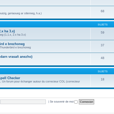
68
uizig, geriaoueg ar stlenneg, h.a.)
SUJETS
.x ha 3.x)
59
g (1.1.x, 2.x ha 3.x)
bird e brezhoneg
37
a Thunderbird e brezhoneg
n darn vrasañ anezho)
48
SUJETS
Spell Checker
18
OL. Un forum pour échanger autour du correcteur COL (correcteur
|
Se souvenir de moi