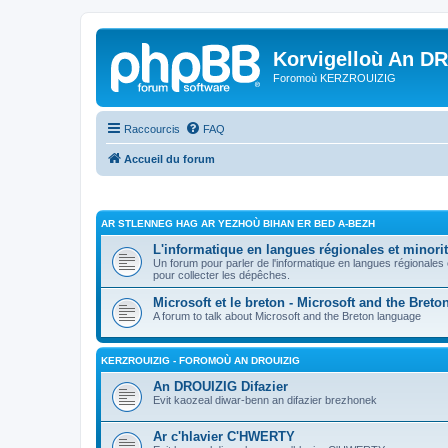
Korvigelloù An D
Foromoù KERZROUIZIG
Raccourcis
FAQ
Accueil du forum
AR STLENNEG HAG AR YEZHOÙ BIHAN ER BED A-BEZH
L'informatique en langues régionales et minorit
Un forum pour parler de l'informatique en langues régionales
pour collecter les dépêches.
Microsoft et le breton - Microsoft and the Bret
A forum to talk about Microsoft and the Breton language
KERZROUIZIG - FOROMOÙ AN DROUIZIG
An DROUIZIG Difazier
Evit kaozeal diwar-benn an difazier brezhonek
Ar c'hlavier C'HWERTY