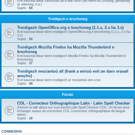
Evit kaozeal diwar zanvezioù all a-bep seurt (lec'hienn An Drouizig, geriaoueg
ar stlenneg, h.a.)
Sujets :
68
Troidigezh e brezhoneg
Troidigezh OpenOffice.org e brezhoneg (1.1.x, 2.x ha 3.x)
Evit kaozeal diwar-benn troidigezh OpenOffice.org e brezhoneg (1.1.x, 2.x ha
3.x)
Sujets :
59
Troidigezh Mozilla Firefox ha Mozilla Thunderbird e
brezhoneg
Evit kaozeal diwar-benn troidigezh Mozilla Firefox ha Mozilla Thunderbird e
brezhoneg
Sujets :
37
Troidigezh meziantoù all (frank a wirioù evit an darn vrasañ
anezho)
Evit kaozeal diwar-benn troidigezh ar meziantoù dre-vras
Sujets :
48
Forum
COL - Correcteur Orthographique Latin - Latin Spell Checker
A forum to talk about our successful Latin Spell Checker COL. Un forum pour
échanger autour du correcteur COL (correcteur orthographique de langue
latine).
Sujets :
18
CONNEXION