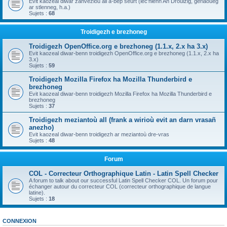
Evit kaozeal diwar zanvezioù all a-bep seurt (lec'hienn An Drouizig, geriaoueg
ar stlenneg, h.a.)
Sujets :
68
Troidigezh e brezhoneg
Troidigezh OpenOffice.org e brezhoneg (1.1.x, 2.x ha 3.x)
Evit kaozeal diwar-benn troidigezh OpenOffice.org e brezhoneg (1.1.x, 2.x ha
3.x)
Sujets :
59
Troidigezh Mozilla Firefox ha Mozilla Thunderbird e
brezhoneg
Evit kaozeal diwar-benn troidigezh Mozilla Firefox ha Mozilla Thunderbird e
brezhoneg
Sujets :
37
Troidigezh meziantoù all (frank a wirioù evit an darn vrasañ
anezho)
Evit kaozeal diwar-benn troidigezh ar meziantoù dre-vras
Sujets :
48
Forum
COL - Correcteur Orthographique Latin - Latin Spell Checker
A forum to talk about our successful Latin Spell Checker COL. Un forum pour
échanger autour du correcteur COL (correcteur orthographique de langue
latine).
Sujets :
18
CONNEXION