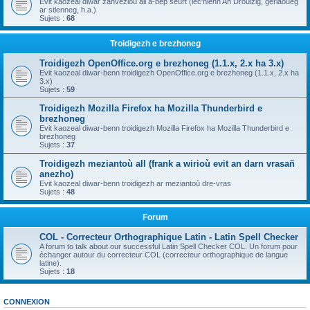
Evit kaozeal diwar zanvezioù all a-bep seurt (lec'hienn An Drouizig, geriaoueg
ar stlenneg, h.a.)
Sujets :
68
Troidigezh e brezhoneg
Troidigezh OpenOffice.org e brezhoneg (1.1.x, 2.x ha 3.x)
Evit kaozeal diwar-benn troidigezh OpenOffice.org e brezhoneg (1.1.x, 2.x ha
3.x)
Sujets :
59
Troidigezh Mozilla Firefox ha Mozilla Thunderbird e
brezhoneg
Evit kaozeal diwar-benn troidigezh Mozilla Firefox ha Mozilla Thunderbird e
brezhoneg
Sujets :
37
Troidigezh meziantoù all (frank a wirioù evit an darn vrasañ
anezho)
Evit kaozeal diwar-benn troidigezh ar meziantoù dre-vras
Sujets :
48
Forum
COL - Correcteur Orthographique Latin - Latin Spell Checker
A forum to talk about our successful Latin Spell Checker COL. Un forum pour
échanger autour du correcteur COL (correcteur orthographique de langue
latine).
Sujets :
18
CONNEXION