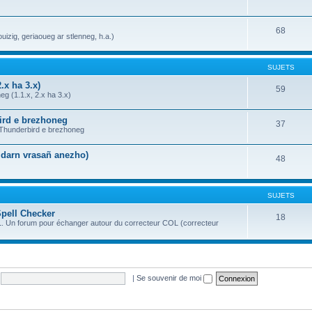
68
uizig, geriaoueg ar stlenneg, h.a.)
SUJETS
.x ha 3.x)
59
g (1.1.x, 2.x ha 3.x)
bird e brezhoneg
37
a Thunderbird e brezhoneg
n darn vrasañ anezho)
48
SUJETS
Spell Checker
18
OL. Un forum pour échanger autour du correcteur COL (correcteur
|
Se souvenir de moi