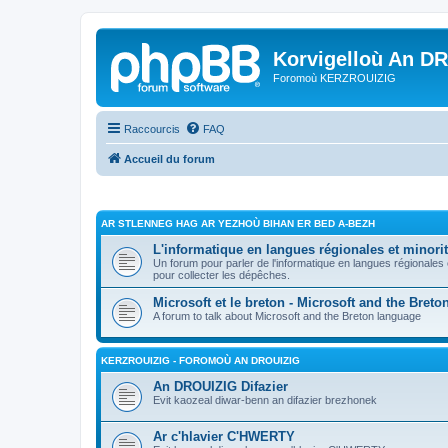
Korvigelloù An D
Foromoù KERZROUIZIG
Raccourcis
FAQ
Accueil du forum
AR STLENNEG HAG AR YEZHOÙ BIHAN ER BED A-BEZH
L'informatique en langues régionales et minorit
Un forum pour parler de l'informatique en langues régionales
pour collecter les dépêches.
Microsoft et le breton - Microsoft and the Bret
A forum to talk about Microsoft and the Breton language
KERZROUIZIG - FOROMOÙ AN DROUIZIG
An DROUIZIG Difazier
Evit kaozeal diwar-benn an difazier brezhonek
Ar c'hlavier C'HWERTY