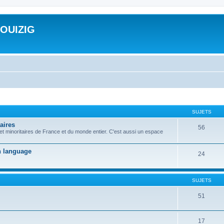
ROUIZIG
SUJETS
aires
56
 et minoritaires de France et du monde entier. C'est aussi un espace
on language
24
SUJETS
51
17