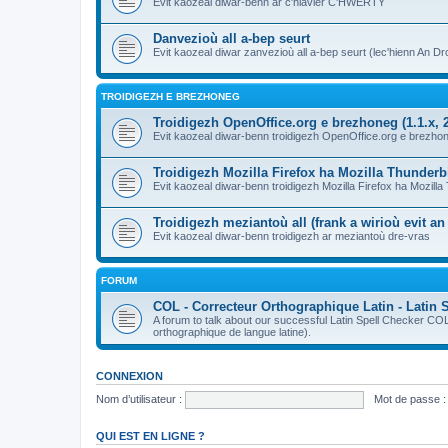
Evit kaozeal diwar-benn ar c'hlavier C'HWERTY
Danvezioù all a-bep seurt
Evit kaozeal diwar zanvezioù all a-bep seurt (lec'hienn An Dro
TROIDIGEZH E BREZHONEG
Troidigezh OpenOffice.org e brezhoneg (1.1.x, 2
Evit kaozeal diwar-benn troidigezh OpenOffice.org e brezhone
Troidigezh Mozilla Firefox ha Mozilla Thunder
Evit kaozeal diwar-benn troidigezh Mozilla Firefox ha Mozill
Troidigezh meziantoù all (frank a wirioù evit a
Evit kaozeal diwar-benn troidigezh ar meziantoù dre-vras
FORUM
COL - Correcteur Orthographique Latin - Latin 
A forum to talk about our successful Latin Spell Checker C
orthographique de langue latine).
CONNEXION
Nom d’utilisateur :
Mot de passe :
QUI EST EN LIGNE ?