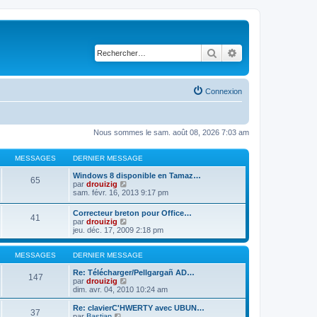
Rechercher
Recherche avancé
Connexion
Nous sommes le sam. août 08, 2026 7:03 am
MESSAGES
DERNIER MESSAGE
Windows 8 disponible en Tamaz…
65
C
par
drouizig
o
sam. févr. 16, 2013 9:17 pm
n
s
Correcteur breton pour Office…
41
u
C
par
drouizig
l
o
jeu. déc. 17, 2009 2:18 pm
t
n
e
s
r
u
MESSAGES
DERNIER MESSAGE
l
l
e
t
Re: Télécharger/Pellgargañ AD…
147
d
e
C
par
drouizig
e
r
o
dim. avr. 04, 2010 10:24 am
r
l
n
n
e
s
Re: clavierC'HWERTY avec UBUN…
i
37
d
u
C
par
Bastian