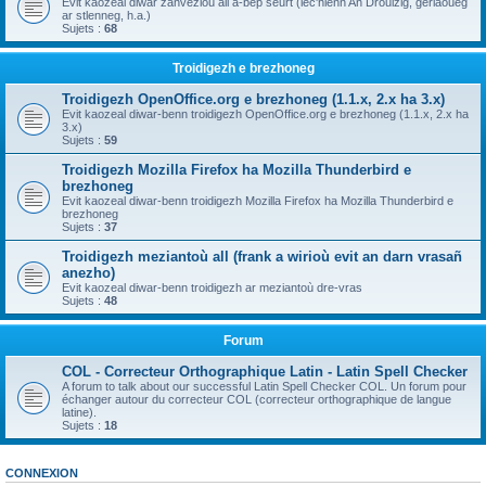
Evit kaozeal diwar zanvezioù all a-bep seurt (lec'hienn An Drouizig, geriaoueg
ar stlenneg, h.a.)
Sujets :
68
Troidigezh e brezhoneg
Troidigezh OpenOffice.org e brezhoneg (1.1.x, 2.x ha 3.x)
Evit kaozeal diwar-benn troidigezh OpenOffice.org e brezhoneg (1.1.x, 2.x ha
3.x)
Sujets :
59
Troidigezh Mozilla Firefox ha Mozilla Thunderbird e
brezhoneg
Evit kaozeal diwar-benn troidigezh Mozilla Firefox ha Mozilla Thunderbird e
brezhoneg
Sujets :
37
Troidigezh meziantoù all (frank a wirioù evit an darn vrasañ
anezho)
Evit kaozeal diwar-benn troidigezh ar meziantoù dre-vras
Sujets :
48
Forum
COL - Correcteur Orthographique Latin - Latin Spell Checker
A forum to talk about our successful Latin Spell Checker COL. Un forum pour
échanger autour du correcteur COL (correcteur orthographique de langue
latine).
Sujets :
18
CONNEXION