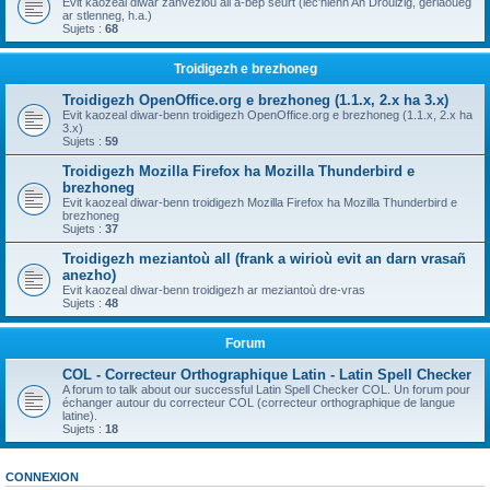
Evit kaozeal diwar zanvezioù all a-bep seurt (lec'hienn An Drouizig, geriaoueg
ar stlenneg, h.a.)
Sujets :
68
Troidigezh e brezhoneg
Troidigezh OpenOffice.org e brezhoneg (1.1.x, 2.x ha 3.x)
Evit kaozeal diwar-benn troidigezh OpenOffice.org e brezhoneg (1.1.x, 2.x ha
3.x)
Sujets :
59
Troidigezh Mozilla Firefox ha Mozilla Thunderbird e
brezhoneg
Evit kaozeal diwar-benn troidigezh Mozilla Firefox ha Mozilla Thunderbird e
brezhoneg
Sujets :
37
Troidigezh meziantoù all (frank a wirioù evit an darn vrasañ
anezho)
Evit kaozeal diwar-benn troidigezh ar meziantoù dre-vras
Sujets :
48
Forum
COL - Correcteur Orthographique Latin - Latin Spell Checker
A forum to talk about our successful Latin Spell Checker COL. Un forum pour
échanger autour du correcteur COL (correcteur orthographique de langue
latine).
Sujets :
18
CONNEXION