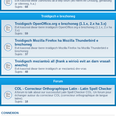
Evit kaozeal diwar zanvezioù all a-bep seurt (lec'hienn An Drouizig, geriaoueg
ar stlenneg, h.a.)
Sujets :
68
Troidigezh e brezhoneg
Troidigezh OpenOffice.org e brezhoneg (1.1.x, 2.x ha 3.x)
Evit kaozeal diwar-benn troidigezh OpenOffice.org e brezhoneg (1.1.x, 2.x ha
3.x)
Sujets :
59
Troidigezh Mozilla Firefox ha Mozilla Thunderbird e
brezhoneg
Evit kaozeal diwar-benn troidigezh Mozilla Firefox ha Mozilla Thunderbird e
brezhoneg
Sujets :
37
Troidigezh meziantoù all (frank a wirioù evit an darn vrasañ
anezho)
Evit kaozeal diwar-benn troidigezh ar meziantoù dre-vras
Sujets :
48
Forum
COL - Correcteur Orthographique Latin - Latin Spell Checker
A forum to talk about our successful Latin Spell Checker COL. Un forum pour
échanger autour du correcteur COL (correcteur orthographique de langue
latine).
Sujets :
18
CONNEXION