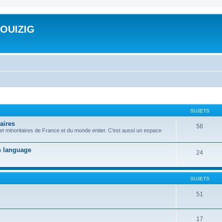
ROUIZIG
SUJETS
aires
56
 et minoritaires de France et du monde entier. C'est aussi un espace
on language
24
SUJETS
51
17