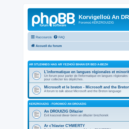
Korvigelloù An D
Foromoù KERZROUIZIG
Raccourcis
FAQ
Accueil du forum
AR STLENNEG HAG AR YEZHOÙ BIHAN ER BED A-BEZH
L'informatique en langues régionales et minorit
Un forum pour parler de l'informatique en langues régionales
pour collecter les dépêches.
Microsoft et le breton - Microsoft and the Bret
A forum to talk about Microsoft and the Breton language
KERZROUIZIG - FOROMOÙ AN DROUIZIG
An DROUIZIG Difazier
Evit kaozeal diwar-benn an difazier brezhonek
Ar c'hlavier C'HWERTY