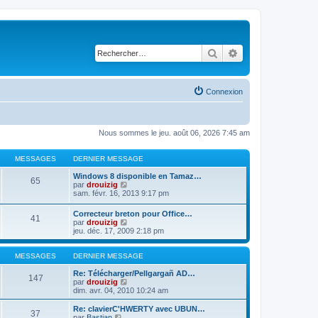
Rechercher
Recherche avancé
Connexion
Nous sommes le jeu. août 06, 2026 7:45 am
MESSAGES
DERNIER MESSAGE
Windows 8 disponible en Tamaz…
65
C
par
drouizig
o
sam. févr. 16, 2013 9:17 pm
n
s
Correcteur breton pour Office…
41
u
C
par
drouizig
l
o
jeu. déc. 17, 2009 2:18 pm
t
n
e
s
r
u
MESSAGES
DERNIER MESSAGE
l
l
e
t
Re: Télécharger/Pellgargañ AD…
147
d
e
C
par
drouizig
e
r
o
dim. avr. 04, 2010 10:24 am
r
l
n
n
e
s
Re: clavierC'HWERTY avec UBUN…
i
37
d
u
C
par
Bastian