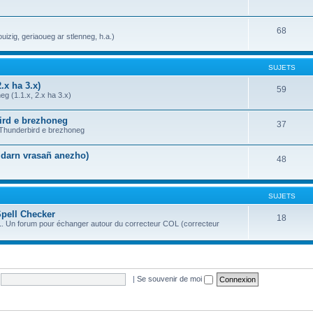
68
uizig, geriaoueg ar stlenneg, h.a.)
SUJETS
.x ha 3.x)
59
g (1.1.x, 2.x ha 3.x)
bird e brezhoneg
37
a Thunderbird e brezhoneg
n darn vrasañ anezho)
48
SUJETS
Spell Checker
18
OL. Un forum pour échanger autour du correcteur COL (correcteur
|
Se souvenir de moi