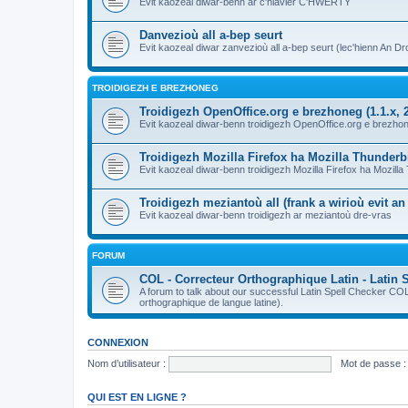
Evit kaozeal diwar-benn ar c'hlavier C'HWERTY
Danvezioù all a-bep seurt
Evit kaozeal diwar zanvezioù all a-bep seurt (lec'hienn An Dro
TROIDIGEZH E BREZHONEG
Troidigezh OpenOffice.org e brezhoneg (1.1.x, 2
Evit kaozeal diwar-benn troidigezh OpenOffice.org e brezhone
Troidigezh Mozilla Firefox ha Mozilla Thunder
Evit kaozeal diwar-benn troidigezh Mozilla Firefox ha Mozill
Troidigezh meziantoù all (frank a wirioù evit a
Evit kaozeal diwar-benn troidigezh ar meziantoù dre-vras
FORUM
COL - Correcteur Orthographique Latin - Latin 
A forum to talk about our successful Latin Spell Checker C
orthographique de langue latine).
CONNEXION
Nom d’utilisateur :
Mot de passe :
QUI EST EN LIGNE ?