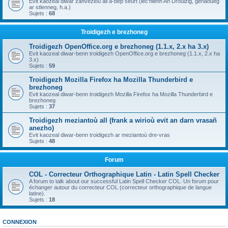
Evit kaozeal diwar zanvezioù all a-bep seurt (lec'hienn An Drouizig, geriaoueg
ar stlenneg, h.a.)
Sujets :
68
Troidigezh e brezhoneg
Troidigezh OpenOffice.org e brezhoneg (1.1.x, 2.x ha 3.x)
Evit kaozeal diwar-benn troidigezh OpenOffice.org e brezhoneg (1.1.x, 2.x ha
3.x)
Sujets :
59
Troidigezh Mozilla Firefox ha Mozilla Thunderbird e
brezhoneg
Evit kaozeal diwar-benn troidigezh Mozilla Firefox ha Mozilla Thunderbird e
brezhoneg
Sujets :
37
Troidigezh meziantoù all (frank a wirioù evit an darn vrasañ
anezho)
Evit kaozeal diwar-benn troidigezh ar meziantoù dre-vras
Sujets :
48
Forum
COL - Correcteur Orthographique Latin - Latin Spell Checker
A forum to talk about our successful Latin Spell Checker COL. Un forum pour
échanger autour du correcteur COL (correcteur orthographique de langue
latine).
Sujets :
18
CONNEXION