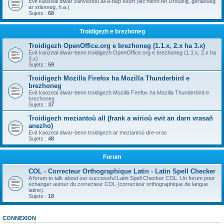
Evit kaozeal diwar zanvezioù all a-bep seurt (lec'hienn An Drouizig, geriaoueg
ar stlenneg, h.a.)
Sujets :
68
Troidigezh e brezhoneg
Troidigezh OpenOffice.org e brezhoneg (1.1.x, 2.x ha 3.x)
Evit kaozeal diwar-benn troidigezh OpenOffice.org e brezhoneg (1.1.x, 2.x ha
3.x)
Sujets :
59
Troidigezh Mozilla Firefox ha Mozilla Thunderbird e
brezhoneg
Evit kaozeal diwar-benn troidigezh Mozilla Firefox ha Mozilla Thunderbird e
brezhoneg
Sujets :
37
Troidigezh meziantoù all (frank a wirioù evit an darn vrasañ
anezho)
Evit kaozeal diwar-benn troidigezh ar meziantoù dre-vras
Sujets :
48
Forum
COL - Correcteur Orthographique Latin - Latin Spell Checker
A forum to talk about our successful Latin Spell Checker COL. Un forum pour
échanger autour du correcteur COL (correcteur orthographique de langue
latine).
Sujets :
18
CONNEXION