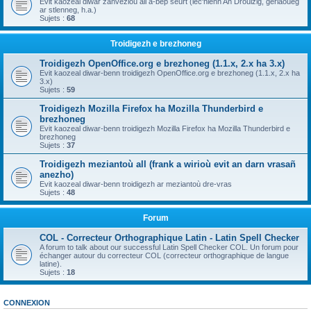
Evit kaozeal diwar zanvezioù all a-bep seurt (lec'hienn An Drouizig, geriaoueg
ar stlenneg, h.a.)
Sujets :
68
Troidigezh e brezhoneg
Troidigezh OpenOffice.org e brezhoneg (1.1.x, 2.x ha 3.x)
Evit kaozeal diwar-benn troidigezh OpenOffice.org e brezhoneg (1.1.x, 2.x ha
3.x)
Sujets :
59
Troidigezh Mozilla Firefox ha Mozilla Thunderbird e
brezhoneg
Evit kaozeal diwar-benn troidigezh Mozilla Firefox ha Mozilla Thunderbird e
brezhoneg
Sujets :
37
Troidigezh meziantoù all (frank a wirioù evit an darn vrasañ
anezho)
Evit kaozeal diwar-benn troidigezh ar meziantoù dre-vras
Sujets :
48
Forum
COL - Correcteur Orthographique Latin - Latin Spell Checker
A forum to talk about our successful Latin Spell Checker COL. Un forum pour
échanger autour du correcteur COL (correcteur orthographique de langue
latine).
Sujets :
18
CONNEXION