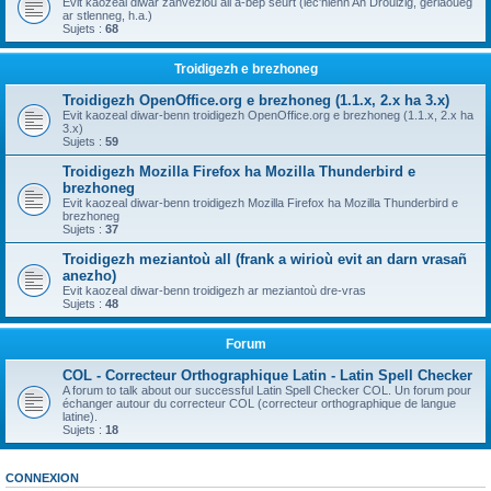
Evit kaozeal diwar zanvezioù all a-bep seurt (lec'hienn An Drouizig, geriaoueg
ar stlenneg, h.a.)
Sujets :
68
Troidigezh e brezhoneg
Troidigezh OpenOffice.org e brezhoneg (1.1.x, 2.x ha 3.x)
Evit kaozeal diwar-benn troidigezh OpenOffice.org e brezhoneg (1.1.x, 2.x ha
3.x)
Sujets :
59
Troidigezh Mozilla Firefox ha Mozilla Thunderbird e
brezhoneg
Evit kaozeal diwar-benn troidigezh Mozilla Firefox ha Mozilla Thunderbird e
brezhoneg
Sujets :
37
Troidigezh meziantoù all (frank a wirioù evit an darn vrasañ
anezho)
Evit kaozeal diwar-benn troidigezh ar meziantoù dre-vras
Sujets :
48
Forum
COL - Correcteur Orthographique Latin - Latin Spell Checker
A forum to talk about our successful Latin Spell Checker COL. Un forum pour
échanger autour du correcteur COL (correcteur orthographique de langue
latine).
Sujets :
18
CONNEXION