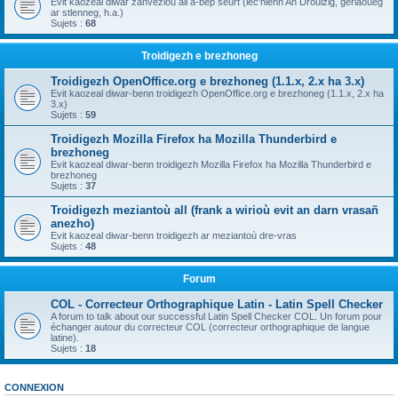
Evit kaozeal diwar zanvezioù all a-bep seurt (lec'hienn An Drouizig, geriaoueg
ar stlenneg, h.a.)
Sujets :
68
Troidigezh e brezhoneg
Troidigezh OpenOffice.org e brezhoneg (1.1.x, 2.x ha 3.x)
Evit kaozeal diwar-benn troidigezh OpenOffice.org e brezhoneg (1.1.x, 2.x ha
3.x)
Sujets :
59
Troidigezh Mozilla Firefox ha Mozilla Thunderbird e
brezhoneg
Evit kaozeal diwar-benn troidigezh Mozilla Firefox ha Mozilla Thunderbird e
brezhoneg
Sujets :
37
Troidigezh meziantoù all (frank a wirioù evit an darn vrasañ
anezho)
Evit kaozeal diwar-benn troidigezh ar meziantoù dre-vras
Sujets :
48
Forum
COL - Correcteur Orthographique Latin - Latin Spell Checker
A forum to talk about our successful Latin Spell Checker COL. Un forum pour
échanger autour du correcteur COL (correcteur orthographique de langue
latine).
Sujets :
18
CONNEXION