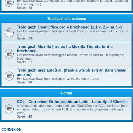
Evit kaozeal diwar zanvezioù all a-bep seurt (lec'hienn An Drouizig, geriaoueg
ar stlenneg, h.a.)
Sujets :
68
Troidigezh e brezhoneg
Troidigezh OpenOffice.org e brezhoneg (1.1.x, 2.x ha 3.x)
Evit kaozeal diwar-benn troidigezh OpenOffice.org e brezhoneg (1.1.x, 2.x ha
3.x)
Sujets :
59
Troidigezh Mozilla Firefox ha Mozilla Thunderbird e
brezhoneg
Evit kaozeal diwar-benn troidigezh Mozilla Firefox ha Mozilla Thunderbird e
brezhoneg
Sujets :
37
Troidigezh meziantoù all (frank a wirioù evit an darn vrasañ
anezho)
Evit kaozeal diwar-benn troidigezh ar meziantoù dre-vras
Sujets :
48
Forum
COL - Correcteur Orthographique Latin - Latin Spell Checker
A forum to talk about our successful Latin Spell Checker COL. Un forum pour
échanger autour du correcteur COL (correcteur orthographique de langue
latine).
Sujets :
18
CONNEXION