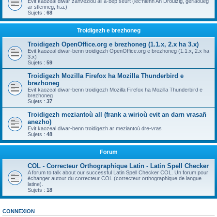
Evit kaozeal diwar zanvezioù all a-bep seurt (lec'hienn An Drouizig, geriaoueg
ar stlenneg, h.a.)
Sujets :
68
Troidigezh e brezhoneg
Troidigezh OpenOffice.org e brezhoneg (1.1.x, 2.x ha 3.x)
Evit kaozeal diwar-benn troidigezh OpenOffice.org e brezhoneg (1.1.x, 2.x ha
3.x)
Sujets :
59
Troidigezh Mozilla Firefox ha Mozilla Thunderbird e
brezhoneg
Evit kaozeal diwar-benn troidigezh Mozilla Firefox ha Mozilla Thunderbird e
brezhoneg
Sujets :
37
Troidigezh meziantoù all (frank a wirioù evit an darn vrasañ
anezho)
Evit kaozeal diwar-benn troidigezh ar meziantoù dre-vras
Sujets :
48
Forum
COL - Correcteur Orthographique Latin - Latin Spell Checker
A forum to talk about our successful Latin Spell Checker COL. Un forum pour
échanger autour du correcteur COL (correcteur orthographique de langue
latine).
Sujets :
18
CONNEXION