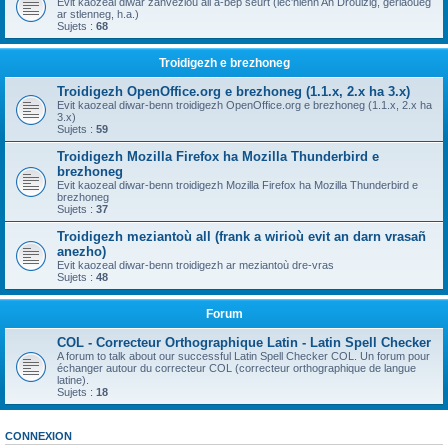
Evit kaozeal diwar zanvezioù all a-bep seurt (lec'hienn An Drouizig, geriaoueg
ar stlenneg, h.a.)
Sujets :
68
Troidigezh e brezhoneg
Troidigezh OpenOffice.org e brezhoneg (1.1.x, 2.x ha 3.x)
Evit kaozeal diwar-benn troidigezh OpenOffice.org e brezhoneg (1.1.x, 2.x ha
3.x)
Sujets :
59
Troidigezh Mozilla Firefox ha Mozilla Thunderbird e
brezhoneg
Evit kaozeal diwar-benn troidigezh Mozilla Firefox ha Mozilla Thunderbird e
brezhoneg
Sujets :
37
Troidigezh meziantoù all (frank a wirioù evit an darn vrasañ
anezho)
Evit kaozeal diwar-benn troidigezh ar meziantoù dre-vras
Sujets :
48
Forum
COL - Correcteur Orthographique Latin - Latin Spell Checker
A forum to talk about our successful Latin Spell Checker COL. Un forum pour
échanger autour du correcteur COL (correcteur orthographique de langue
latine).
Sujets :
18
CONNEXION