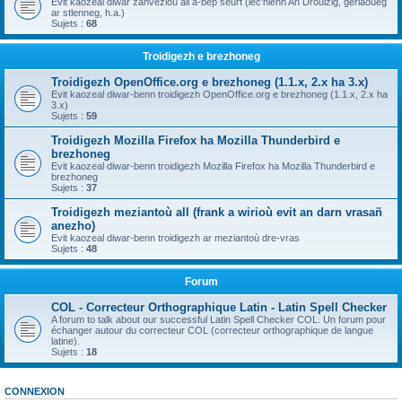
Evit kaozeal diwar zanvezioù all a-bep seurt (lec'hienn An Drouizig, geriaoueg
ar stlenneg, h.a.)
Sujets :
68
Troidigezh e brezhoneg
Troidigezh OpenOffice.org e brezhoneg (1.1.x, 2.x ha 3.x)
Evit kaozeal diwar-benn troidigezh OpenOffice.org e brezhoneg (1.1.x, 2.x ha
3.x)
Sujets :
59
Troidigezh Mozilla Firefox ha Mozilla Thunderbird e
brezhoneg
Evit kaozeal diwar-benn troidigezh Mozilla Firefox ha Mozilla Thunderbird e
brezhoneg
Sujets :
37
Troidigezh meziantoù all (frank a wirioù evit an darn vrasañ
anezho)
Evit kaozeal diwar-benn troidigezh ar meziantoù dre-vras
Sujets :
48
Forum
COL - Correcteur Orthographique Latin - Latin Spell Checker
A forum to talk about our successful Latin Spell Checker COL. Un forum pour
échanger autour du correcteur COL (correcteur orthographique de langue
latine).
Sujets :
18
CONNEXION