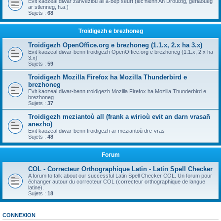
Evit kaozeal diwar zanvezioù all a-bep seurt (lec'hienn An Drouizig, geriaoueg
ar stlenneg, h.a.)
Sujets :
68
Troidigezh e brezhoneg
Troidigezh OpenOffice.org e brezhoneg (1.1.x, 2.x ha 3.x)
Evit kaozeal diwar-benn troidigezh OpenOffice.org e brezhoneg (1.1.x, 2.x ha
3.x)
Sujets :
59
Troidigezh Mozilla Firefox ha Mozilla Thunderbird e
brezhoneg
Evit kaozeal diwar-benn troidigezh Mozilla Firefox ha Mozilla Thunderbird e
brezhoneg
Sujets :
37
Troidigezh meziantoù all (frank a wirioù evit an darn vrasañ
anezho)
Evit kaozeal diwar-benn troidigezh ar meziantoù dre-vras
Sujets :
48
Forum
COL - Correcteur Orthographique Latin - Latin Spell Checker
A forum to talk about our successful Latin Spell Checker COL. Un forum pour
échanger autour du correcteur COL (correcteur orthographique de langue
latine).
Sujets :
18
CONNEXION