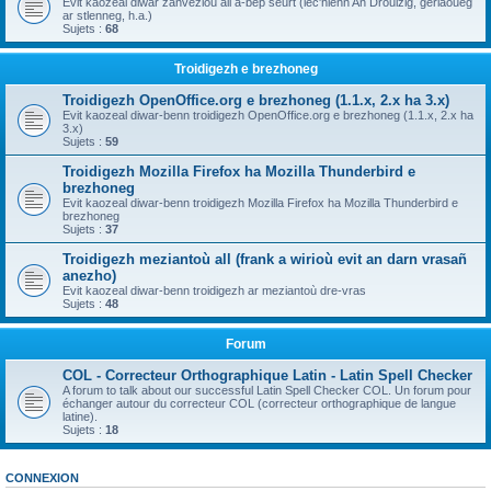
Evit kaozeal diwar zanvezioù all a-bep seurt (lec'hienn An Drouizig, geriaoueg
ar stlenneg, h.a.)
Sujets :
68
Troidigezh e brezhoneg
Troidigezh OpenOffice.org e brezhoneg (1.1.x, 2.x ha 3.x)
Evit kaozeal diwar-benn troidigezh OpenOffice.org e brezhoneg (1.1.x, 2.x ha
3.x)
Sujets :
59
Troidigezh Mozilla Firefox ha Mozilla Thunderbird e
brezhoneg
Evit kaozeal diwar-benn troidigezh Mozilla Firefox ha Mozilla Thunderbird e
brezhoneg
Sujets :
37
Troidigezh meziantoù all (frank a wirioù evit an darn vrasañ
anezho)
Evit kaozeal diwar-benn troidigezh ar meziantoù dre-vras
Sujets :
48
Forum
COL - Correcteur Orthographique Latin - Latin Spell Checker
A forum to talk about our successful Latin Spell Checker COL. Un forum pour
échanger autour du correcteur COL (correcteur orthographique de langue
latine).
Sujets :
18
CONNEXION