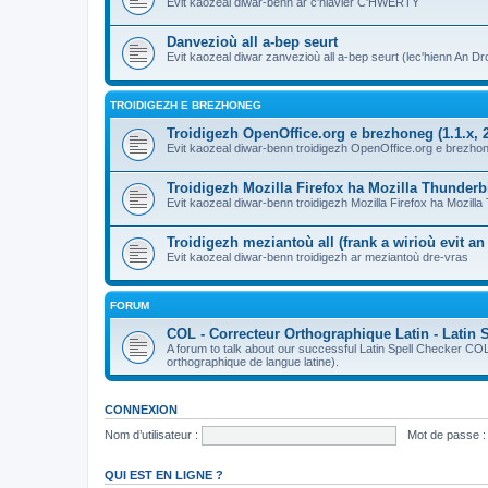
Evit kaozeal diwar-benn ar c'hlavier C'HWERTY
Danvezioù all a-bep seurt
Evit kaozeal diwar zanvezioù all a-bep seurt (lec'hienn An Dro
TROIDIGEZH E BREZHONEG
Troidigezh OpenOffice.org e brezhoneg (1.1.x, 2
Evit kaozeal diwar-benn troidigezh OpenOffice.org e brezhone
Troidigezh Mozilla Firefox ha Mozilla Thunder
Evit kaozeal diwar-benn troidigezh Mozilla Firefox ha Mozill
Troidigezh meziantoù all (frank a wirioù evit a
Evit kaozeal diwar-benn troidigezh ar meziantoù dre-vras
FORUM
COL - Correcteur Orthographique Latin - Latin 
A forum to talk about our successful Latin Spell Checker C
orthographique de langue latine).
CONNEXION
Nom d’utilisateur :
Mot de passe :
QUI EST EN LIGNE ?