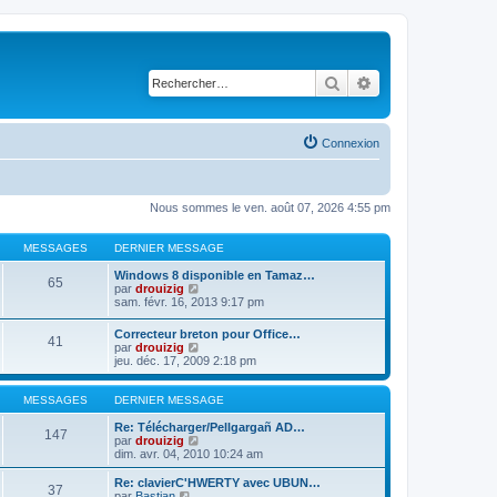
Rechercher
Recherche avancé
Connexion
Nous sommes le ven. août 07, 2026 4:55 pm
MESSAGES
DERNIER MESSAGE
Windows 8 disponible en Tamaz…
65
C
par
drouizig
o
sam. févr. 16, 2013 9:17 pm
n
s
Correcteur breton pour Office…
41
u
C
par
drouizig
l
o
jeu. déc. 17, 2009 2:18 pm
t
n
e
s
r
u
MESSAGES
DERNIER MESSAGE
l
l
e
t
Re: Télécharger/Pellgargañ AD…
147
d
e
C
par
drouizig
e
r
o
dim. avr. 04, 2010 10:24 am
r
l
n
n
e
s
Re: clavierC'HWERTY avec UBUN…
i
37
d
u
C
par
Bastian