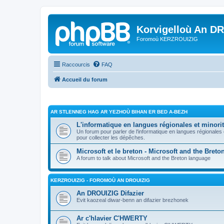
Korvigelloù An D
Foromoù KERZROUIZIG
Raccourcis
FAQ
Accueil du forum
AR STLENNEG HAG AR YEZHOÙ BIHAN ER BED A-BEZH
L'informatique en langues régionales et minorit
Un forum pour parler de l'informatique en langues régionales
pour collecter les dépêches.
Microsoft et le breton - Microsoft and the Bret
A forum to talk about Microsoft and the Breton language
KERZROUIZIG - FOROMOÙ AN DROUIZIG
An DROUIZIG Difazier
Evit kaozeal diwar-benn an difazier brezhonek
Ar c'hlavier C'HWERTY