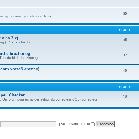
68
uizig, geriaoueg ar stlenneg, h.a.)
SUJETS
.x ha 3.x)
59
g (1.1.x, 2.x ha 3.x)
bird e brezhoneg
37
a Thunderbird e brezhoneg
n darn vrasañ anezho)
48
SUJETS
Spell Checker
18
OL. Un forum pour échanger autour du correcteur COL (correcteur
|
Se souvenir de moi