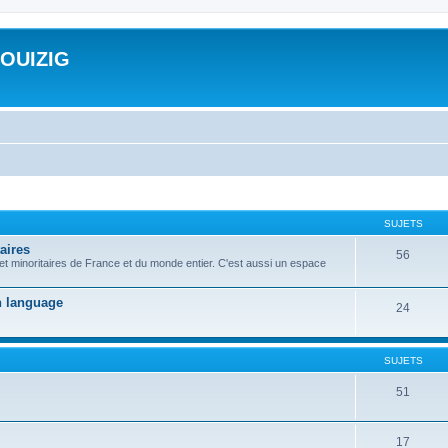
ROUIZIG
SUJETS
aires
56
 et minoritaires de France et du monde entier. C'est aussi un espace
on language
24
SUJETS
51
17