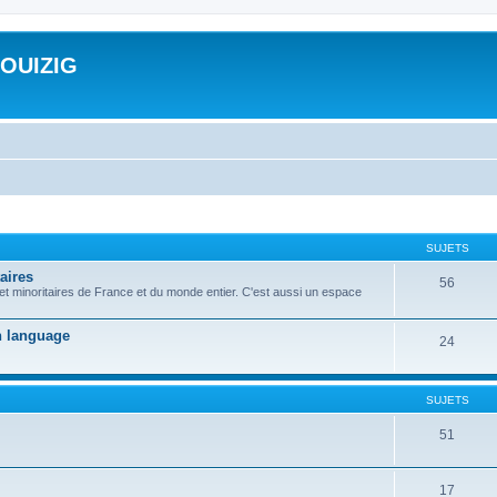
ROUIZIG
SUJETS
aires
56
 et minoritaires de France et du monde entier. C'est aussi un espace
on language
24
SUJETS
51
17