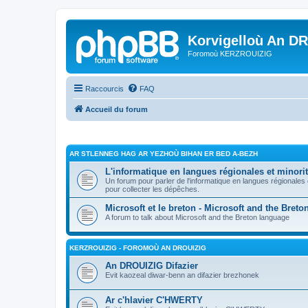
Korvigelloù An D
Foromoù KERZROUIZIG
Raccourcis
FAQ
Accueil du forum
AR STLENNEG HAG AR YEZHOÙ BIHAN ER BED A-BEZH
L'informatique en langues régionales et minorit
Un forum pour parler de l'informatique en langues régionales
pour collecter les dépêches.
Microsoft et le breton - Microsoft and the Bret
A forum to talk about Microsoft and the Breton language
KERZROUIZIG - FOROMOÙ AN DROUIZIG
An DROUIZIG Difazier
Evit kaozeal diwar-benn an difazier brezhonek
Ar c'hlavier C'HWERTY