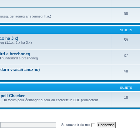
68
uizig, geriaoueg ar stlenneg, h.a.)
SUJETS
.x ha 3.x)
59
g (1.1.x, 2.x ha 3.x)
bird e brezhoneg
37
a Thunderbird e brezhoneg
n darn vrasañ anezho)
48
SUJETS
Spell Checker
18
OL. Un forum pour échanger autour du correcteur COL (correcteur
|
Se souvenir de moi