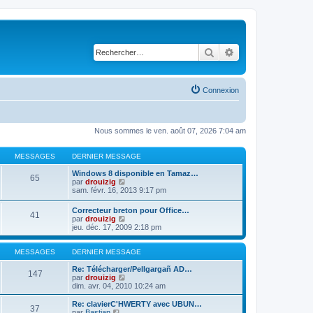
Rechercher
Recherche avancé
Connexion
Nous sommes le ven. août 07, 2026 7:04 am
MESSAGES
DERNIER MESSAGE
Windows 8 disponible en Tamaz…
65
C
par
drouizig
o
sam. févr. 16, 2013 9:17 pm
n
s
Correcteur breton pour Office…
41
u
C
par
drouizig
l
o
jeu. déc. 17, 2009 2:18 pm
t
n
e
s
r
u
MESSAGES
DERNIER MESSAGE
l
l
e
t
Re: Télécharger/Pellgargañ AD…
147
d
e
C
par
drouizig
e
r
o
dim. avr. 04, 2010 10:24 am
r
l
n
n
e
s
Re: clavierC'HWERTY avec UBUN…
i
37
d
u
C
par
Bastian