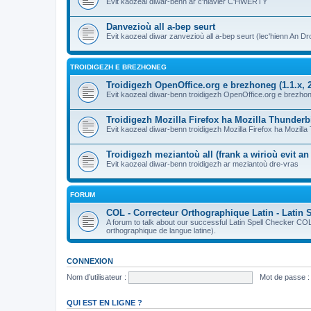
Evit kaozeal diwar-benn ar c'hlavier C'HWERTY
Danvezioù all a-bep seurt
Evit kaozeal diwar zanvezioù all a-bep seurt (lec'hienn An Dro
TROIDIGEZH E BREZHONEG
Troidigezh OpenOffice.org e brezhoneg (1.1.x, 2
Evit kaozeal diwar-benn troidigezh OpenOffice.org e brezhone
Troidigezh Mozilla Firefox ha Mozilla Thunder
Evit kaozeal diwar-benn troidigezh Mozilla Firefox ha Mozill
Troidigezh meziantoù all (frank a wirioù evit a
Evit kaozeal diwar-benn troidigezh ar meziantoù dre-vras
FORUM
COL - Correcteur Orthographique Latin - Latin 
A forum to talk about our successful Latin Spell Checker C
orthographique de langue latine).
CONNEXION
Nom d’utilisateur :
Mot de passe :
QUI EST EN LIGNE ?