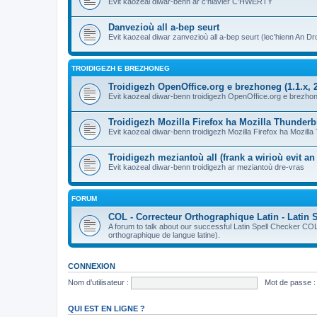
Evit kaozeal diwar-benn ar c'hlavier C'HWERTY
Danvezioù all a-bep seurt
Evit kaozeal diwar zanvezioù all a-bep seurt (lec'hienn An Dro
TROIDIGEZH E BREZHONEG
Troidigezh OpenOffice.org e brezhoneg (1.1.x, 2
Evit kaozeal diwar-benn troidigezh OpenOffice.org e brezhone
Troidigezh Mozilla Firefox ha Mozilla Thunder
Evit kaozeal diwar-benn troidigezh Mozilla Firefox ha Mozill
Troidigezh meziantoù all (frank a wirioù evit a
Evit kaozeal diwar-benn troidigezh ar meziantoù dre-vras
FORUM
COL - Correcteur Orthographique Latin - Latin 
A forum to talk about our successful Latin Spell Checker C
orthographique de langue latine).
CONNEXION
Nom d’utilisateur :
Mot de passe :
QUI EST EN LIGNE ?