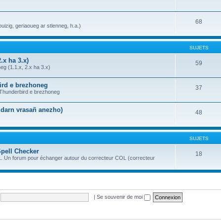
68
uizig, geriaoueg ar stlenneg, h.a.)
SUJETS
.x ha 3.x)
59
g (1.1.x, 2.x ha 3.x)
bird e brezhoneg
37
a Thunderbird e brezhoneg
n darn vrasañ anezho)
48
SUJETS
Spell Checker
18
OL. Un forum pour échanger autour du correcteur COL (correcteur
|
Se souvenir de moi