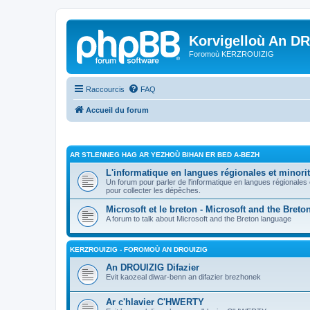
Korvigelloù An D
Foromoù KERZROUIZIG
Raccourcis
FAQ
Accueil du forum
AR STLENNEG HAG AR YEZHOÙ BIHAN ER BED A-BEZH
L'informatique en langues régionales et minorit
Un forum pour parler de l'informatique en langues régionales
pour collecter les dépêches.
Microsoft et le breton - Microsoft and the Bret
A forum to talk about Microsoft and the Breton language
KERZROUIZIG - FOROMOÙ AN DROUIZIG
An DROUIZIG Difazier
Evit kaozeal diwar-benn an difazier brezhonek
Ar c'hlavier C'HWERTY