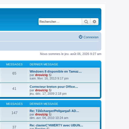
Rechercher
Recherche avancé
Connexion
Nous sommes le jeu. août 06, 2026 9:27 am
MESSAGES
DERNIER MESSAGE
Windows 8 disponible en Tamaz…
65
C
par
drouizig
o
sam. févr. 16, 2013 9:17 pm
n
s
Correcteur breton pour Office…
41
u
C
par
drouizig
l
o
jeu. déc. 17, 2009 2:18 pm
t
n
e
s
r
u
MESSAGES
DERNIER MESSAGE
l
l
e
t
Re: Télécharger/Pellgargañ AD…
147
d
e
C
par
drouizig
e
r
o
dim. avr. 04, 2010 10:24 am
r
l
n
n
e
s
Re: clavierC'HWERTY avec UBUN…
i
37
d
u
C
par
Bastian