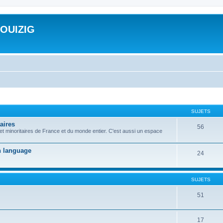
ROUIZIG
SUJETS
aires
56
 et minoritaires de France et du monde entier. C'est aussi un espace
on language
24
SUJETS
51
17