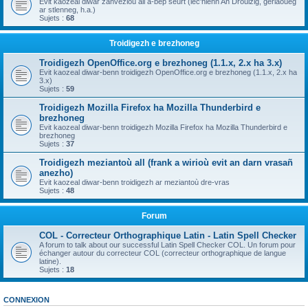
Evit kaozeal diwar zanvezioù all a-bep seurt (lec'hienn An Drouizig, geriaoueg
ar stlenneg, h.a.)
Sujets :
68
Troidigezh e brezhoneg
Troidigezh OpenOffice.org e brezhoneg (1.1.x, 2.x ha 3.x)
Evit kaozeal diwar-benn troidigezh OpenOffice.org e brezhoneg (1.1.x, 2.x ha
3.x)
Sujets :
59
Troidigezh Mozilla Firefox ha Mozilla Thunderbird e
brezhoneg
Evit kaozeal diwar-benn troidigezh Mozilla Firefox ha Mozilla Thunderbird e
brezhoneg
Sujets :
37
Troidigezh meziantoù all (frank a wirioù evit an darn vrasañ
anezho)
Evit kaozeal diwar-benn troidigezh ar meziantoù dre-vras
Sujets :
48
Forum
COL - Correcteur Orthographique Latin - Latin Spell Checker
A forum to talk about our successful Latin Spell Checker COL. Un forum pour
échanger autour du correcteur COL (correcteur orthographique de langue
latine).
Sujets :
18
CONNEXION