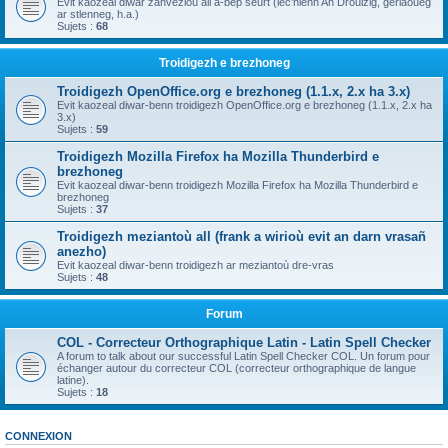
Evit kaozeal diwar zanvezioù all a-bep seurt (lec'hienn An Drouizig, geriaoueg
ar stlenneg, h.a.)
Sujets :
68
Troidigezh e brezhoneg
Troidigezh OpenOffice.org e brezhoneg (1.1.x, 2.x ha 3.x)
Evit kaozeal diwar-benn troidigezh OpenOffice.org e brezhoneg (1.1.x, 2.x ha
3.x)
Sujets :
59
Troidigezh Mozilla Firefox ha Mozilla Thunderbird e
brezhoneg
Evit kaozeal diwar-benn troidigezh Mozilla Firefox ha Mozilla Thunderbird e
brezhoneg
Sujets :
37
Troidigezh meziantoù all (frank a wirioù evit an darn vrasañ
anezho)
Evit kaozeal diwar-benn troidigezh ar meziantoù dre-vras
Sujets :
48
Forum
COL - Correcteur Orthographique Latin - Latin Spell Checker
A forum to talk about our successful Latin Spell Checker COL. Un forum pour
échanger autour du correcteur COL (correcteur orthographique de langue
latine).
Sujets :
18
CONNEXION