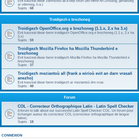
Evit kaozeal diwar zanvezioù all a-bep seurt (lec'hienn An Drouizig, geriaoueg
ar stlenneg, h.a.)
Sujets :
68
Troidigezh e brezhoneg
Troidigezh OpenOffice.org e brezhoneg (1.1.x, 2.x ha 3.x)
Evit kaozeal diwar-benn troidigezh OpenOffice.org e brezhoneg (1.1.x, 2.x ha
3.x)
Sujets :
59
Troidigezh Mozilla Firefox ha Mozilla Thunderbird e
brezhoneg
Evit kaozeal diwar-benn troidigezh Mozilla Firefox ha Mozilla Thunderbird e
brezhoneg
Sujets :
37
Troidigezh meziantoù all (frank a wirioù evit an darn vrasañ
anezho)
Evit kaozeal diwar-benn troidigezh ar meziantoù dre-vras
Sujets :
48
Forum
COL - Correcteur Orthographique Latin - Latin Spell Checker
A forum to talk about our successful Latin Spell Checker COL. Un forum pour
échanger autour du correcteur COL (correcteur orthographique de langue
latine).
Sujets :
18
CONNEXION