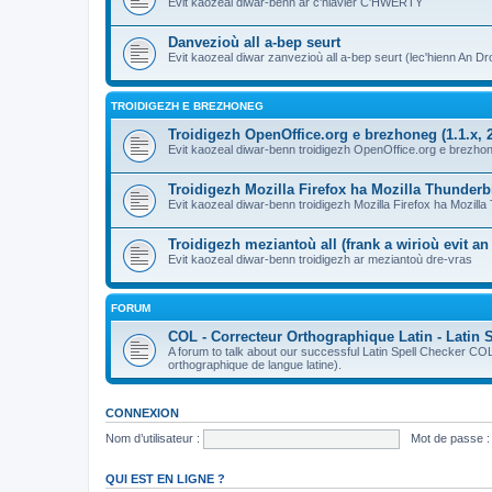
Evit kaozeal diwar-benn ar c'hlavier C'HWERTY
Danvezioù all a-bep seurt
Evit kaozeal diwar zanvezioù all a-bep seurt (lec'hienn An Dro
TROIDIGEZH E BREZHONEG
Troidigezh OpenOffice.org e brezhoneg (1.1.x, 2
Evit kaozeal diwar-benn troidigezh OpenOffice.org e brezhone
Troidigezh Mozilla Firefox ha Mozilla Thunder
Evit kaozeal diwar-benn troidigezh Mozilla Firefox ha Mozill
Troidigezh meziantoù all (frank a wirioù evit a
Evit kaozeal diwar-benn troidigezh ar meziantoù dre-vras
FORUM
COL - Correcteur Orthographique Latin - Latin 
A forum to talk about our successful Latin Spell Checker C
orthographique de langue latine).
CONNEXION
Nom d’utilisateur :
Mot de passe :
QUI EST EN LIGNE ?