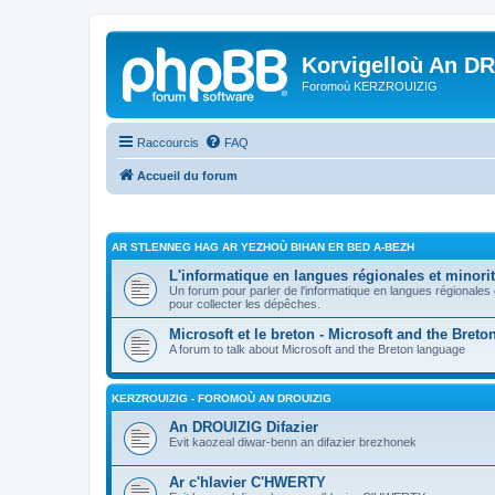
Korvigelloù An D
Foromoù KERZROUIZIG
Raccourcis
FAQ
Accueil du forum
AR STLENNEG HAG AR YEZHOÙ BIHAN ER BED A-BEZH
L'informatique en langues régionales et minorit
Un forum pour parler de l'informatique en langues régionales
pour collecter les dépêches.
Microsoft et le breton - Microsoft and the Bret
A forum to talk about Microsoft and the Breton language
KERZROUIZIG - FOROMOÙ AN DROUIZIG
An DROUIZIG Difazier
Evit kaozeal diwar-benn an difazier brezhonek
Ar c'hlavier C'HWERTY