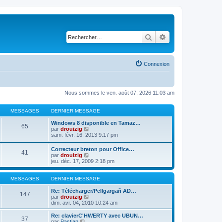
Rechercher
Recherche avancé
Connexion
Nous sommes le ven. août 07, 2026 11:03 am
MESSAGES
DERNIER MESSAGE
Windows 8 disponible en Tamaz…
65
C
par
drouizig
o
sam. févr. 16, 2013 9:17 pm
n
s
Correcteur breton pour Office…
41
u
C
par
drouizig
l
o
jeu. déc. 17, 2009 2:18 pm
t
n
e
s
r
u
MESSAGES
DERNIER MESSAGE
l
l
e
t
Re: Télécharger/Pellgargañ AD…
147
d
e
C
par
drouizig
e
r
o
dim. avr. 04, 2010 10:24 am
r
l
n
n
e
s
Re: clavierC'HWERTY avec UBUN…
i
37
d
u
C
par
Bastian