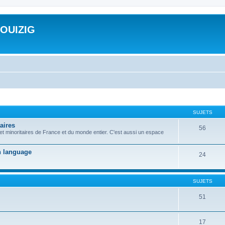
ROUIZIG
SUJETS
aires
56
 et minoritaires de France et du monde entier. C'est aussi un espace
on language
24
SUJETS
51
17