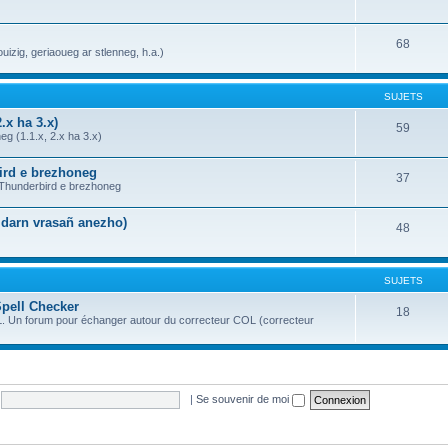
68
uizig, geriaoueg ar stlenneg, h.a.)
SUJETS
.x ha 3.x)
59
g (1.1.x, 2.x ha 3.x)
bird e brezhoneg
37
a Thunderbird e brezhoneg
n darn vrasañ anezho)
48
SUJETS
Spell Checker
18
OL. Un forum pour échanger autour du correcteur COL (correcteur
|
Se souvenir de moi