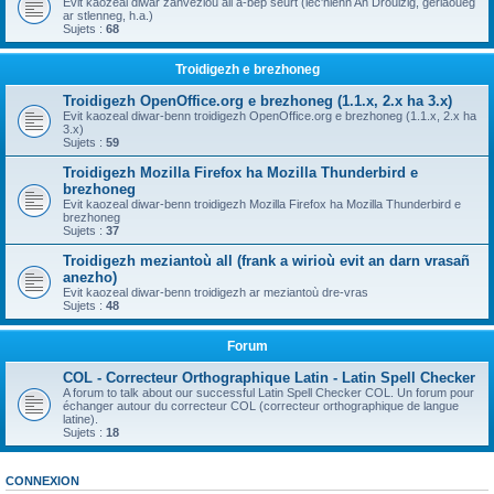
Evit kaozeal diwar zanvezioù all a-bep seurt (lec'hienn An Drouizig, geriaoueg
ar stlenneg, h.a.)
Sujets :
68
Troidigezh e brezhoneg
Troidigezh OpenOffice.org e brezhoneg (1.1.x, 2.x ha 3.x)
Evit kaozeal diwar-benn troidigezh OpenOffice.org e brezhoneg (1.1.x, 2.x ha
3.x)
Sujets :
59
Troidigezh Mozilla Firefox ha Mozilla Thunderbird e
brezhoneg
Evit kaozeal diwar-benn troidigezh Mozilla Firefox ha Mozilla Thunderbird e
brezhoneg
Sujets :
37
Troidigezh meziantoù all (frank a wirioù evit an darn vrasañ
anezho)
Evit kaozeal diwar-benn troidigezh ar meziantoù dre-vras
Sujets :
48
Forum
COL - Correcteur Orthographique Latin - Latin Spell Checker
A forum to talk about our successful Latin Spell Checker COL. Un forum pour
échanger autour du correcteur COL (correcteur orthographique de langue
latine).
Sujets :
18
CONNEXION