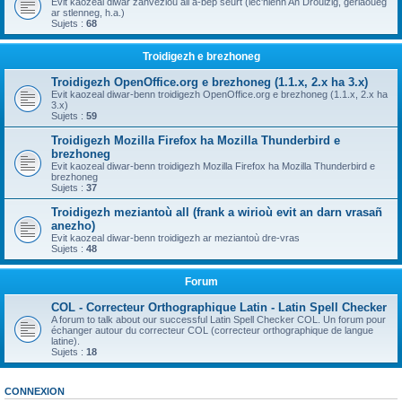
Evit kaozeal diwar zanvezioù all a-bep seurt (lec'hienn An Drouizig, geriaoueg
ar stlenneg, h.a.)
Sujets :
68
Troidigezh e brezhoneg
Troidigezh OpenOffice.org e brezhoneg (1.1.x, 2.x ha 3.x)
Evit kaozeal diwar-benn troidigezh OpenOffice.org e brezhoneg (1.1.x, 2.x ha
3.x)
Sujets :
59
Troidigezh Mozilla Firefox ha Mozilla Thunderbird e
brezhoneg
Evit kaozeal diwar-benn troidigezh Mozilla Firefox ha Mozilla Thunderbird e
brezhoneg
Sujets :
37
Troidigezh meziantoù all (frank a wirioù evit an darn vrasañ
anezho)
Evit kaozeal diwar-benn troidigezh ar meziantoù dre-vras
Sujets :
48
Forum
COL - Correcteur Orthographique Latin - Latin Spell Checker
A forum to talk about our successful Latin Spell Checker COL. Un forum pour
échanger autour du correcteur COL (correcteur orthographique de langue
latine).
Sujets :
18
CONNEXION