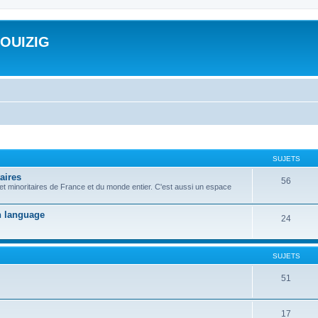
ROUIZIG
SUJETS
aires
56
 et minoritaires de France et du monde entier. C'est aussi un espace
on language
24
SUJETS
51
17