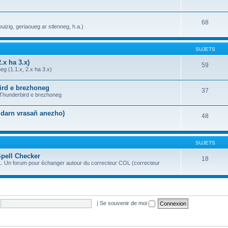
68
uizig, geriaoueg ar stlenneg, h.a.)
SUJETS
.x ha 3.x)
59
g (1.1.x, 2.x ha 3.x)
bird e brezhoneg
37
a Thunderbird e brezhoneg
n darn vrasañ anezho)
48
SUJETS
Spell Checker
18
OL. Un forum pour échanger autour du correcteur COL (correcteur
|
Se souvenir de moi