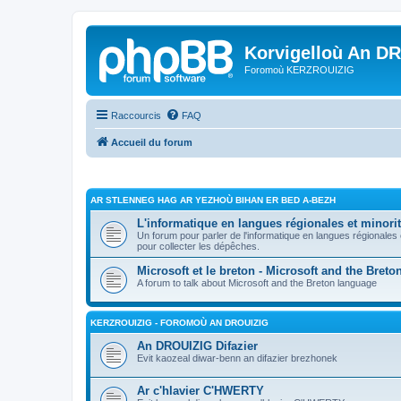
Korvigelloù An D
Foromoù KERZROUIZIG
Raccourcis
FAQ
Accueil du forum
AR STLENNEG HAG AR YEZHOÙ BIHAN ER BED A-BEZH
L'informatique en langues régionales et minorit
Un forum pour parler de l'informatique en langues régionales
pour collecter les dépêches.
Microsoft et le breton - Microsoft and the Bret
A forum to talk about Microsoft and the Breton language
KERZROUIZIG - FOROMOÙ AN DROUIZIG
An DROUIZIG Difazier
Evit kaozeal diwar-benn an difazier brezhonek
Ar c'hlavier C'HWERTY