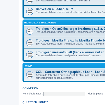
Evit kaozeal diwar-benn ar c'hlavier C'HWERTY
Danvezioù all a-bep seurt
Evit kaozeal diwar zanvezioù all a-bep seurt (lec'hienn An Dro
TROIDIGEZH E BREZHONEG
Troidigezh OpenOffice.org e brezhoneg (1.1.x, 2
Evit kaozeal diwar-benn troidigezh OpenOffice.org e brezhone
Troidigezh Mozilla Firefox ha Mozilla Thunder
Evit kaozeal diwar-benn troidigezh Mozilla Firefox ha Mozill
Troidigezh meziantoù all (frank a wirioù evit a
Evit kaozeal diwar-benn troidigezh ar meziantoù dre-vras
FORUM
COL - Correcteur Orthographique Latin - Latin 
A forum to talk about our successful Latin Spell Checker C
orthographique de langue latine).
CONNEXION
Nom d’utilisateur :
Mot de passe :
QUI EST EN LIGNE ?