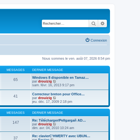
Rechercher
Recherche avancé
Connexion
Nous sommes le ven. août 07, 2026 8:54 pm
MESSAGES
DERNIER MESSAGE
Windows 8 disponible en Tamaz…
65
C
par
drouizig
o
sam. févr. 16, 2013 9:17 pm
n
s
Correcteur breton pour Office…
41
u
C
par
drouizig
l
o
jeu. déc. 17, 2009 2:18 pm
t
n
e
s
r
u
MESSAGES
DERNIER MESSAGE
l
l
e
t
Re: Télécharger/Pellgargañ AD…
147
d
e
C
par
drouizig
e
r
o
dim. avr. 04, 2010 10:24 am
r
l
n
n
e
s
Re: clavierC'HWERTY avec UBUN…
i
37
d
u
C
par
Bastian