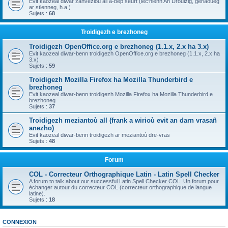
Evit kaozeal diwar zanvezioù all a-bep seurt (lec'hienn An Drouizig, geriaoueg
ar stlenneg, h.a.)
Sujets :
68
Troidigezh e brezhoneg
Troidigezh OpenOffice.org e brezhoneg (1.1.x, 2.x ha 3.x)
Evit kaozeal diwar-benn troidigezh OpenOffice.org e brezhoneg (1.1.x, 2.x ha
3.x)
Sujets :
59
Troidigezh Mozilla Firefox ha Mozilla Thunderbird e
brezhoneg
Evit kaozeal diwar-benn troidigezh Mozilla Firefox ha Mozilla Thunderbird e
brezhoneg
Sujets :
37
Troidigezh meziantoù all (frank a wirioù evit an darn vrasañ
anezho)
Evit kaozeal diwar-benn troidigezh ar meziantoù dre-vras
Sujets :
48
Forum
COL - Correcteur Orthographique Latin - Latin Spell Checker
A forum to talk about our successful Latin Spell Checker COL. Un forum pour
échanger autour du correcteur COL (correcteur orthographique de langue
latine).
Sujets :
18
CONNEXION