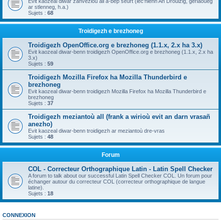
Evit kaozeal diwar zanvezioù all a-bep seurt (lec'hienn An Drouizig, geriaoueg
ar stlenneg, h.a.)
Sujets :
68
Troidigezh e brezhoneg
Troidigezh OpenOffice.org e brezhoneg (1.1.x, 2.x ha 3.x)
Evit kaozeal diwar-benn troidigezh OpenOffice.org e brezhoneg (1.1.x, 2.x ha
3.x)
Sujets :
59
Troidigezh Mozilla Firefox ha Mozilla Thunderbird e
brezhoneg
Evit kaozeal diwar-benn troidigezh Mozilla Firefox ha Mozilla Thunderbird e
brezhoneg
Sujets :
37
Troidigezh meziantoù all (frank a wirioù evit an darn vrasañ
anezho)
Evit kaozeal diwar-benn troidigezh ar meziantoù dre-vras
Sujets :
48
Forum
COL - Correcteur Orthographique Latin - Latin Spell Checker
A forum to talk about our successful Latin Spell Checker COL. Un forum pour
échanger autour du correcteur COL (correcteur orthographique de langue
latine).
Sujets :
18
CONNEXION