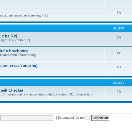
68
uizig, geriaoueg ar stlenneg, h.a.)
SUJETS
.x ha 3.x)
59
g (1.1.x, 2.x ha 3.x)
bird e brezhoneg
37
a Thunderbird e brezhoneg
n darn vrasañ anezho)
48
SUJETS
Spell Checker
18
OL. Un forum pour échanger autour du correcteur COL (correcteur
|
Se souvenir de moi