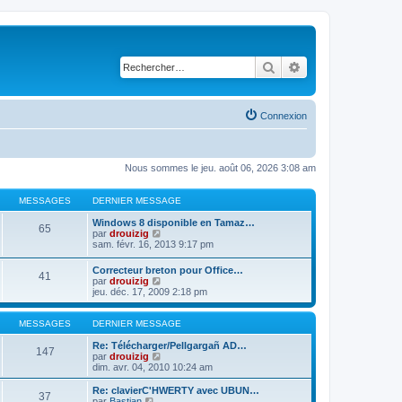
Rechercher
Recherche avancé
Connexion
Nous sommes le jeu. août 06, 2026 3:08 am
MESSAGES
DERNIER MESSAGE
Windows 8 disponible en Tamaz…
65
C
par
drouizig
o
sam. févr. 16, 2013 9:17 pm
n
s
Correcteur breton pour Office…
41
u
C
par
drouizig
l
o
jeu. déc. 17, 2009 2:18 pm
t
n
e
s
r
u
MESSAGES
DERNIER MESSAGE
l
l
e
t
Re: Télécharger/Pellgargañ AD…
147
d
e
C
par
drouizig
e
r
o
dim. avr. 04, 2010 10:24 am
r
l
n
n
e
s
Re: clavierC'HWERTY avec UBUN…
i
37
d
u
C
par
Bastian