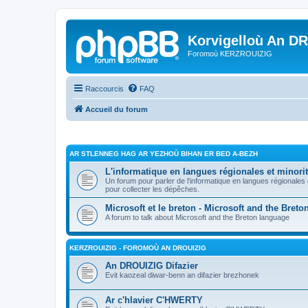
Korvigelloù An D
Foromoù KERZROUIZIG
Raccourcis
FAQ
Accueil du forum
AR STLENNEG HAG AR YEZHOÙ BIHAN ER BED A-BEZH
L'informatique en langues régionales et minorit
Un forum pour parler de l'informatique en langues régionales
pour collecter les dépêches.
Microsoft et le breton - Microsoft and the Bret
A forum to talk about Microsoft and the Breton language
KERZROUIZIG - FOROMOÙ AN DROUIZIG
An DROUIZIG Difazier
Evit kaozeal diwar-benn an difazier brezhonek
Ar c'hlavier C'HWERTY