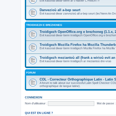
Evit kaozeal diwar-benn ar c'hlavier C'HWERTY
Danvezioù all a-bep seurt
Evit kaozeal diwar zanvezioù all a-bep seurt (lec'hienn An Dro
TROIDIGEZH E BREZHONEG
Troidigezh OpenOffice.org e brezhoneg (1.1.x, 2
Evit kaozeal diwar-benn troidigezh OpenOffice.org e brezhone
Troidigezh Mozilla Firefox ha Mozilla Thunder
Evit kaozeal diwar-benn troidigezh Mozilla Firefox ha Mozill
Troidigezh meziantoù all (frank a wirioù evit a
Evit kaozeal diwar-benn troidigezh ar meziantoù dre-vras
FORUM
COL - Correcteur Orthographique Latin - Latin 
A forum to talk about our successful Latin Spell Checker C
orthographique de langue latine).
CONNEXION
Nom d’utilisateur :
Mot de passe :
QUI EST EN LIGNE ?