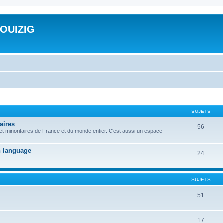
ROUIZIG
SUJETS
aires
56
 et minoritaires de France et du monde entier. C'est aussi un espace
on language
24
SUJETS
51
17