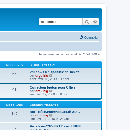
Rechercher
Recherche avancé
Connexion
Nous sommes le ven. août 07, 2026 8:49 am
MESSAGES
DERNIER MESSAGE
Windows 8 disponible en Tamaz…
65
C
par
drouizig
o
sam. févr. 16, 2013 9:17 pm
n
s
Correcteur breton pour Office…
41
u
C
par
drouizig
l
o
jeu. déc. 17, 2009 2:18 pm
t
n
e
s
r
u
MESSAGES
DERNIER MESSAGE
l
l
e
t
Re: Télécharger/Pellgargañ AD…
147
d
e
C
par
drouizig
e
r
o
dim. avr. 04, 2010 10:24 am
r
l
n
n
e
s
Re: clavierC'HWERTY avec UBUN…
i
37
d
u
C
par
Bastian