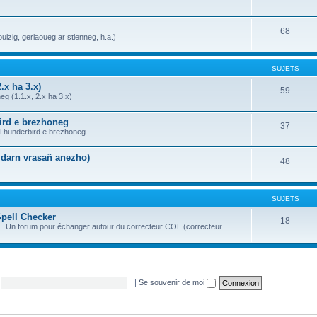
68
uizig, geriaoueg ar stlenneg, h.a.)
SUJETS
.x ha 3.x)
59
g (1.1.x, 2.x ha 3.x)
bird e brezhoneg
37
a Thunderbird e brezhoneg
n darn vrasañ anezho)
48
SUJETS
Spell Checker
18
OL. Un forum pour échanger autour du correcteur COL (correcteur
|
Se souvenir de moi