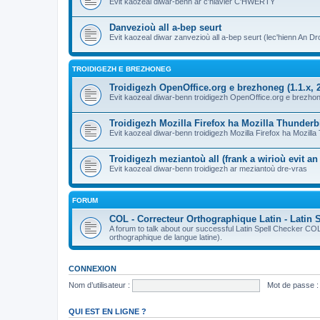
Evit kaozeal diwar-benn ar c'hlavier C'HWERTY
Danvezioù all a-bep seurt
Evit kaozeal diwar zanvezioù all a-bep seurt (lec'hienn An Dro
TROIDIGEZH E BREZHONEG
Troidigezh OpenOffice.org e brezhoneg (1.1.x, 2
Evit kaozeal diwar-benn troidigezh OpenOffice.org e brezhone
Troidigezh Mozilla Firefox ha Mozilla Thunder
Evit kaozeal diwar-benn troidigezh Mozilla Firefox ha Mozill
Troidigezh meziantoù all (frank a wirioù evit a
Evit kaozeal diwar-benn troidigezh ar meziantoù dre-vras
FORUM
COL - Correcteur Orthographique Latin - Latin 
A forum to talk about our successful Latin Spell Checker C
orthographique de langue latine).
CONNEXION
Nom d’utilisateur :
Mot de passe :
QUI EST EN LIGNE ?