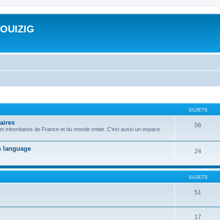
ROUIZIG
SUJETS
aires
56
 et minoritaires de France et du monde entier. C'est aussi un espace
on language
24
SUJETS
51
17