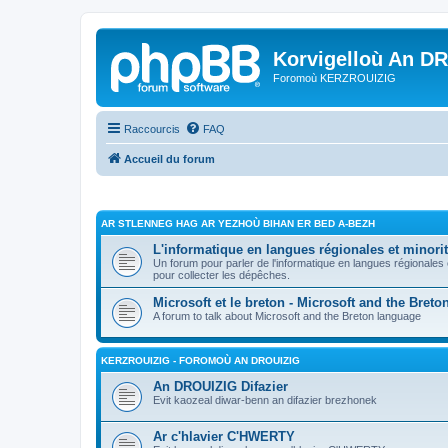
Korvigelloù An D
Foromoù KERZROUIZIG
Raccourcis
FAQ
Accueil du forum
AR STLENNEG HAG AR YEZHOÙ BIHAN ER BED A-BEZH
L'informatique en langues régionales et minorit
Un forum pour parler de l'informatique en langues régionales
pour collecter les dépêches.
Microsoft et le breton - Microsoft and the Bret
A forum to talk about Microsoft and the Breton language
KERZROUIZIG - FOROMOÙ AN DROUIZIG
An DROUIZIG Difazier
Evit kaozeal diwar-benn an difazier brezhonek
Ar c'hlavier C'HWERTY