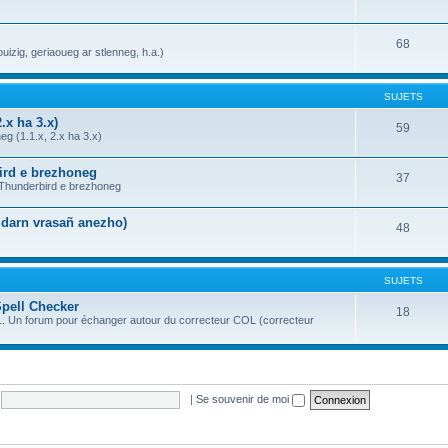
68
uizig, geriaoueg ar stlenneg, h.a.)
SUJETS
.x ha 3.x)
59
g (1.1.x, 2.x ha 3.x)
bird e brezhoneg
37
a Thunderbird e brezhoneg
n darn vrasañ anezho)
48
SUJETS
Spell Checker
18
OL. Un forum pour échanger autour du correcteur COL (correcteur
|
Se souvenir de moi