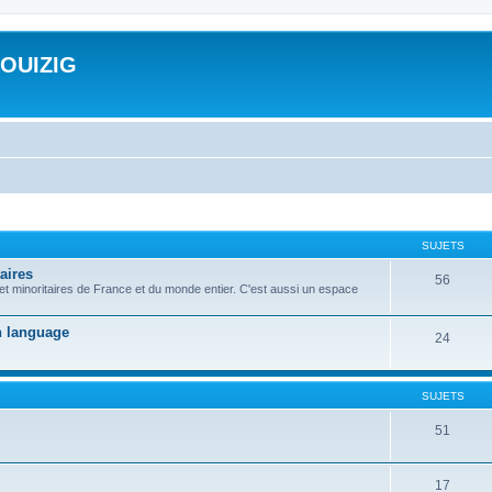
ROUIZIG
SUJETS
aires
56
 et minoritaires de France et du monde entier. C'est aussi un espace
on language
24
SUJETS
51
17