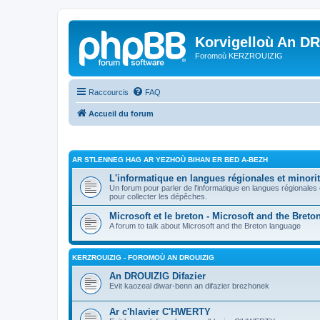
Korvigelloù An D
Foromoù KERZROUIZIG
Raccourcis
FAQ
Accueil du forum
AR STLENNEG HAG AR YEZHOÙ BIHAN ER BED A-BEZH
L'informatique en langues régionales et minorit
Un forum pour parler de l'informatique en langues régionales
pour collecter les dépêches.
Microsoft et le breton - Microsoft and the Bret
A forum to talk about Microsoft and the Breton language
KERZROUIZIG - FOROMOÙ AN DROUIZIG
An DROUIZIG Difazier
Evit kaozeal diwar-benn an difazier brezhonek
Ar c'hlavier C'HWERTY