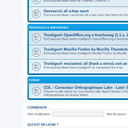
Evit kaozeal diwar-benn ar c'hlavier C'HWERTY
Danvezioù all a-bep seurt
Evit kaozeal diwar zanvezioù all a-bep seurt (lec'hienn An Dro
TROIDIGEZH E BREZHONEG
Troidigezh OpenOffice.org e brezhoneg (1.1.x, 2
Evit kaozeal diwar-benn troidigezh OpenOffice.org e brezhone
Troidigezh Mozilla Firefox ha Mozilla Thunder
Evit kaozeal diwar-benn troidigezh Mozilla Firefox ha Mozill
Troidigezh meziantoù all (frank a wirioù evit a
Evit kaozeal diwar-benn troidigezh ar meziantoù dre-vras
FORUM
COL - Correcteur Orthographique Latin - Latin 
A forum to talk about our successful Latin Spell Checker C
orthographique de langue latine).
CONNEXION
Nom d’utilisateur :
Mot de passe :
QUI EST EN LIGNE ?