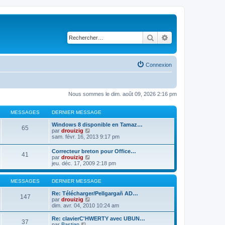
Rechercher
Recherche avancé
Connexion
Nous sommes le dim. août 09, 2026 2:16 pm
MESSAGES
DERNIER MESSAGE
Windows 8 disponible en Tamaz…
65
C
par
drouizig
o
sam. févr. 16, 2013 9:17 pm
n
s
Correcteur breton pour Office…
41
u
C
par
drouizig
l
o
jeu. déc. 17, 2009 2:18 pm
t
n
e
s
r
u
MESSAGES
DERNIER MESSAGE
l
l
e
t
Re: Télécharger/Pellgargañ AD…
147
d
e
C
par
drouizig
e
r
o
dim. avr. 04, 2010 10:24 am
r
l
n
n
e
s
Re: clavierC'HWERTY avec UBUN…
i
37
d
u
C
par
Bastian