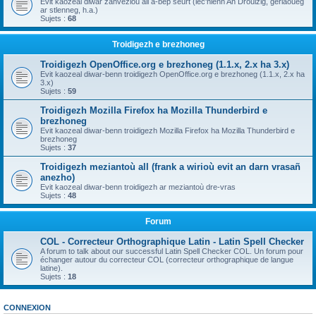
Evit kaozeal diwar zanvezioù all a-bep seurt (lec'hienn An Drouizig, geriaoueg
ar stlenneg, h.a.)
Sujets :
68
Troidigezh e brezhoneg
Troidigezh OpenOffice.org e brezhoneg (1.1.x, 2.x ha 3.x)
Evit kaozeal diwar-benn troidigezh OpenOffice.org e brezhoneg (1.1.x, 2.x ha
3.x)
Sujets :
59
Troidigezh Mozilla Firefox ha Mozilla Thunderbird e
brezhoneg
Evit kaozeal diwar-benn troidigezh Mozilla Firefox ha Mozilla Thunderbird e
brezhoneg
Sujets :
37
Troidigezh meziantoù all (frank a wirioù evit an darn vrasañ
anezho)
Evit kaozeal diwar-benn troidigezh ar meziantoù dre-vras
Sujets :
48
Forum
COL - Correcteur Orthographique Latin - Latin Spell Checker
A forum to talk about our successful Latin Spell Checker COL. Un forum pour
échanger autour du correcteur COL (correcteur orthographique de langue
latine).
Sujets :
18
CONNEXION