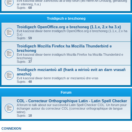
Evit kaozeal diwar zanvezioù all a-bep seurt (lec'hienn An Drouizig, geriaoueg
ar stlenneg, h.a.)
Sujets :
68
Troidigezh e brezhoneg
Troidigezh OpenOffice.org e brezhoneg (1.1.x, 2.x ha 3.x)
Evit kaozeal diwar-benn troidigezh OpenOffice.org e brezhoneg (1.1.x, 2.x ha
3.x)
Sujets :
59
Troidigezh Mozilla Firefox ha Mozilla Thunderbird e
brezhoneg
Evit kaozeal diwar-benn troidigezh Mozilla Firefox ha Mozilla Thunderbird e
brezhoneg
Sujets :
37
Troidigezh meziantoù all (frank a wirioù evit an darn vrasañ
anezho)
Evit kaozeal diwar-benn troidigezh ar meziantoù dre-vras
Sujets :
48
Forum
COL - Correcteur Orthographique Latin - Latin Spell Checker
A forum to talk about our successful Latin Spell Checker COL. Un forum pour
échanger autour du correcteur COL (correcteur orthographique de langue
latine).
Sujets :
18
CONNEXION