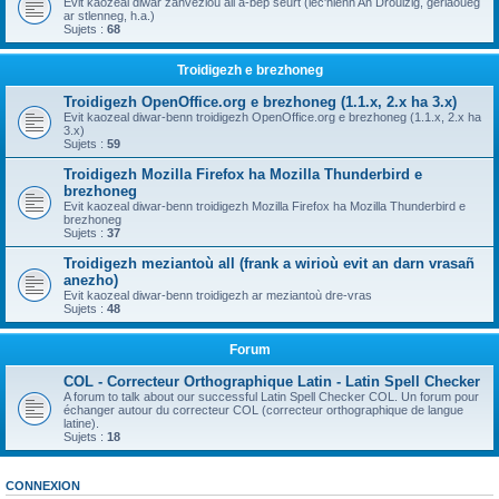
Evit kaozeal diwar zanvezioù all a-bep seurt (lec'hienn An Drouizig, geriaoueg
ar stlenneg, h.a.)
Sujets :
68
Troidigezh e brezhoneg
Troidigezh OpenOffice.org e brezhoneg (1.1.x, 2.x ha 3.x)
Evit kaozeal diwar-benn troidigezh OpenOffice.org e brezhoneg (1.1.x, 2.x ha
3.x)
Sujets :
59
Troidigezh Mozilla Firefox ha Mozilla Thunderbird e
brezhoneg
Evit kaozeal diwar-benn troidigezh Mozilla Firefox ha Mozilla Thunderbird e
brezhoneg
Sujets :
37
Troidigezh meziantoù all (frank a wirioù evit an darn vrasañ
anezho)
Evit kaozeal diwar-benn troidigezh ar meziantoù dre-vras
Sujets :
48
Forum
COL - Correcteur Orthographique Latin - Latin Spell Checker
A forum to talk about our successful Latin Spell Checker COL. Un forum pour
échanger autour du correcteur COL (correcteur orthographique de langue
latine).
Sujets :
18
CONNEXION