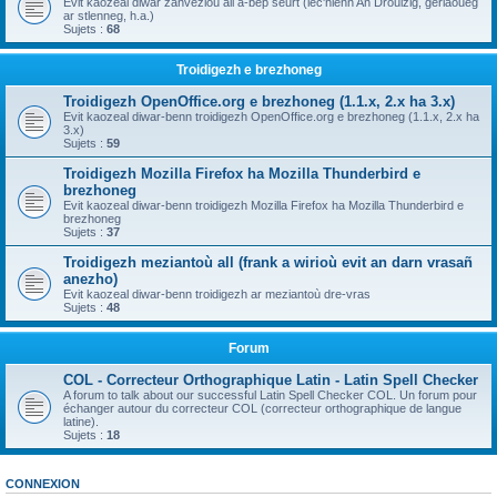
Evit kaozeal diwar zanvezioù all a-bep seurt (lec'hienn An Drouizig, geriaoueg
ar stlenneg, h.a.)
Sujets :
68
Troidigezh e brezhoneg
Troidigezh OpenOffice.org e brezhoneg (1.1.x, 2.x ha 3.x)
Evit kaozeal diwar-benn troidigezh OpenOffice.org e brezhoneg (1.1.x, 2.x ha
3.x)
Sujets :
59
Troidigezh Mozilla Firefox ha Mozilla Thunderbird e
brezhoneg
Evit kaozeal diwar-benn troidigezh Mozilla Firefox ha Mozilla Thunderbird e
brezhoneg
Sujets :
37
Troidigezh meziantoù all (frank a wirioù evit an darn vrasañ
anezho)
Evit kaozeal diwar-benn troidigezh ar meziantoù dre-vras
Sujets :
48
Forum
COL - Correcteur Orthographique Latin - Latin Spell Checker
A forum to talk about our successful Latin Spell Checker COL. Un forum pour
échanger autour du correcteur COL (correcteur orthographique de langue
latine).
Sujets :
18
CONNEXION