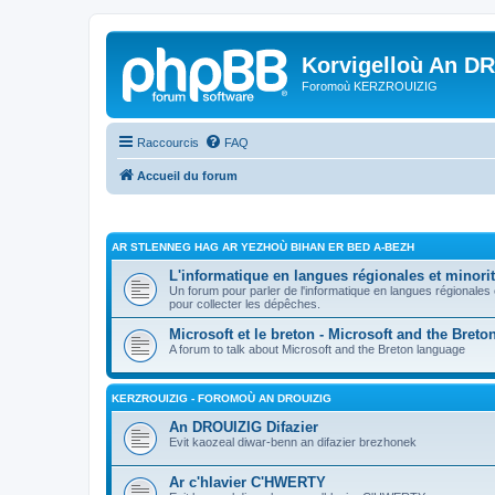
Korvigelloù An D
Foromoù KERZROUIZIG
Raccourcis
FAQ
Accueil du forum
AR STLENNEG HAG AR YEZHOÙ BIHAN ER BED A-BEZH
L'informatique en langues régionales et minorit
Un forum pour parler de l'informatique en langues régionales
pour collecter les dépêches.
Microsoft et le breton - Microsoft and the Bret
A forum to talk about Microsoft and the Breton language
KERZROUIZIG - FOROMOÙ AN DROUIZIG
An DROUIZIG Difazier
Evit kaozeal diwar-benn an difazier brezhonek
Ar c'hlavier C'HWERTY