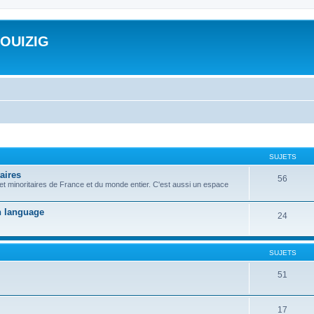
ROUIZIG
SUJETS
aires
56
 et minoritaires de France et du monde entier. C'est aussi un espace
on language
24
SUJETS
51
17