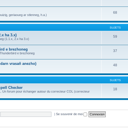
68
uizig, geriaoueg ar stlenneg, h.a.)
SUJETS
.x ha 3.x)
59
g (1.1.x, 2.x ha 3.x)
bird e brezhoneg
37
a Thunderbird e brezhoneg
n darn vrasañ anezho)
48
SUJETS
Spell Checker
18
OL. Un forum pour échanger autour du correcteur COL (correcteur
|
Se souvenir de moi