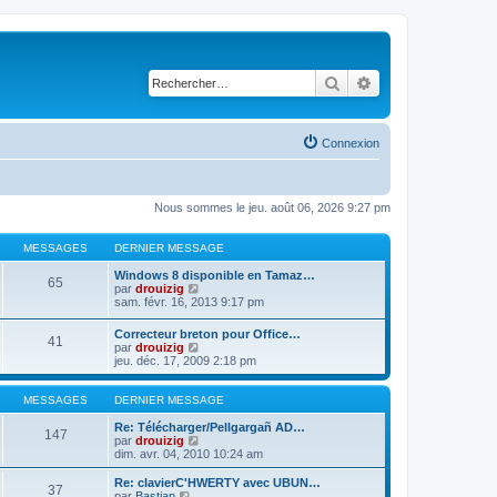
Rechercher
Recherche avancé
Connexion
Nous sommes le jeu. août 06, 2026 9:27 pm
MESSAGES
DERNIER MESSAGE
Windows 8 disponible en Tamaz…
65
C
par
drouizig
o
sam. févr. 16, 2013 9:17 pm
n
s
Correcteur breton pour Office…
41
u
C
par
drouizig
l
o
jeu. déc. 17, 2009 2:18 pm
t
n
e
s
r
u
MESSAGES
DERNIER MESSAGE
l
l
e
t
Re: Télécharger/Pellgargañ AD…
147
d
e
C
par
drouizig
e
r
o
dim. avr. 04, 2010 10:24 am
r
l
n
n
e
s
Re: clavierC'HWERTY avec UBUN…
i
37
d
u
C
par
Bastian