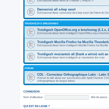
Evit kaozeal diwar-benn ar c'hlavier C'HWERTY
Danvezioù all a-bep seurt
Evit kaozeal diwar zanvezioù all a-bep seurt (lec'hienn An Dro
TROIDIGEZH E BREZHONEG
Troidigezh OpenOffice.org e brezhoneg (1.1.x, 2
Evit kaozeal diwar-benn troidigezh OpenOffice.org e brezhone
Troidigezh Mozilla Firefox ha Mozilla Thunder
Evit kaozeal diwar-benn troidigezh Mozilla Firefox ha Mozill
Troidigezh meziantoù all (frank a wirioù evit a
Evit kaozeal diwar-benn troidigezh ar meziantoù dre-vras
FORUM
COL - Correcteur Orthographique Latin - Latin 
A forum to talk about our successful Latin Spell Checker C
orthographique de langue latine).
CONNEXION
Nom d’utilisateur :
Mot de passe :
QUI EST EN LIGNE ?