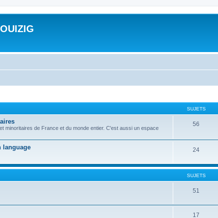
ROUIZIG
SUJETS
aires
56
 et minoritaires de France et du monde entier. C'est aussi un espace
on language
24
SUJETS
51
17