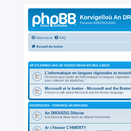
Korvigelloù An D
Foromoù KERZROUIZIG
Raccourcis
FAQ
Accueil du forum
AR STLENNEG HAG AR YEZHOÙ BIHAN ER BED A-BEZH
L'informatique en langues régionales et minorit
Un forum pour parler de l'informatique en langues régionales
pour collecter les dépêches.
Microsoft et le breton - Microsoft and the Bret
A forum to talk about Microsoft and the Breton language
KERZROUIZIG - FOROMOÙ AN DROUIZIG
An DROUIZIG Difazier
Evit kaozeal diwar-benn an difazier brezhonek
Ar c'hlavier C'HWERTY