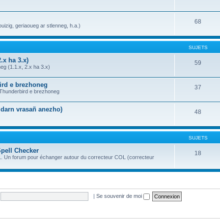
68
uizig, geriaoueg ar stlenneg, h.a.)
SUJETS
.x ha 3.x)
59
g (1.1.x, 2.x ha 3.x)
bird e brezhoneg
37
a Thunderbird e brezhoneg
n darn vrasañ anezho)
48
SUJETS
Spell Checker
18
OL. Un forum pour échanger autour du correcteur COL (correcteur
|
Se souvenir de moi