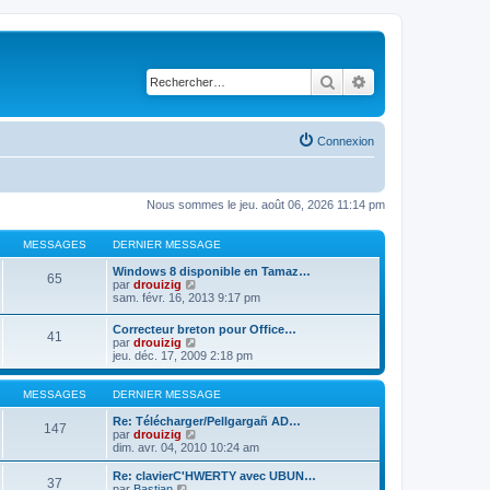
Rechercher
Recherche avancé
Connexion
Nous sommes le jeu. août 06, 2026 11:14 pm
MESSAGES
DERNIER MESSAGE
Windows 8 disponible en Tamaz…
65
C
par
drouizig
o
sam. févr. 16, 2013 9:17 pm
n
s
Correcteur breton pour Office…
41
u
C
par
drouizig
l
o
jeu. déc. 17, 2009 2:18 pm
t
n
e
s
r
u
MESSAGES
DERNIER MESSAGE
l
l
e
t
Re: Télécharger/Pellgargañ AD…
147
d
e
C
par
drouizig
e
r
o
dim. avr. 04, 2010 10:24 am
r
l
n
n
e
s
Re: clavierC'HWERTY avec UBUN…
i
37
d
u
C
par
Bastian