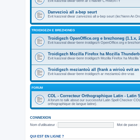
Evit kaozeal diwar-benn ar c'hlavier C'HWERTY
Danvezioù all a-bep seurt
Evit kaozeal diwar zanvezioù all a-bep seurt (lec'hienn An Dro
TROIDIGEZH E BREZHONEG
Troidigezh OpenOffice.org e brezhoneg (1.1.x, 2
Evit kaozeal diwar-benn troidigezh OpenOffice.org e brezhone
Troidigezh Mozilla Firefox ha Mozilla Thunder
Evit kaozeal diwar-benn troidigezh Mozilla Firefox ha Mozill
Troidigezh meziantoù all (frank a wirioù evit a
Evit kaozeal diwar-benn troidigezh ar meziantoù dre-vras
FORUM
COL - Correcteur Orthographique Latin - Latin 
A forum to talk about our successful Latin Spell Checker C
orthographique de langue latine).
CONNEXION
Nom d’utilisateur :
Mot de passe :
QUI EST EN LIGNE ?