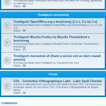
Evit kaozeal diwar zanvezioù all a-bep seurt (lec'hienn An Drouizig, geriaoueg
ar stlenneg, h.a.)
Sujets :
68
Troidigezh e brezhoneg
Troidigezh OpenOffice.org e brezhoneg (1.1.x, 2.x ha 3.x)
Evit kaozeal diwar-benn troidigezh OpenOffice.org e brezhoneg (1.1.x, 2.x ha
3.x)
Sujets :
59
Troidigezh Mozilla Firefox ha Mozilla Thunderbird e
brezhoneg
Evit kaozeal diwar-benn troidigezh Mozilla Firefox ha Mozilla Thunderbird e
brezhoneg
Sujets :
37
Troidigezh meziantoù all (frank a wirioù evit an darn vrasañ
anezho)
Evit kaozeal diwar-benn troidigezh ar meziantoù dre-vras
Sujets :
48
Forum
COL - Correcteur Orthographique Latin - Latin Spell Checker
A forum to talk about our successful Latin Spell Checker COL. Un forum pour
échanger autour du correcteur COL (correcteur orthographique de langue
latine).
Sujets :
18
CONNEXION