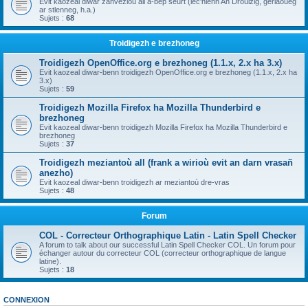
Evit kaozeal diwar zanvezioù all a-bep seurt (lec'hienn An Drouizig, geriaoueg
ar stlenneg, h.a.)
Sujets :
68
Troidigezh e brezhoneg
Troidigezh OpenOffice.org e brezhoneg (1.1.x, 2.x ha 3.x)
Evit kaozeal diwar-benn troidigezh OpenOffice.org e brezhoneg (1.1.x, 2.x ha
3.x)
Sujets :
59
Troidigezh Mozilla Firefox ha Mozilla Thunderbird e
brezhoneg
Evit kaozeal diwar-benn troidigezh Mozilla Firefox ha Mozilla Thunderbird e
brezhoneg
Sujets :
37
Troidigezh meziantoù all (frank a wirioù evit an darn vrasañ
anezho)
Evit kaozeal diwar-benn troidigezh ar meziantoù dre-vras
Sujets :
48
Forum
COL - Correcteur Orthographique Latin - Latin Spell Checker
A forum to talk about our successful Latin Spell Checker COL. Un forum pour
échanger autour du correcteur COL (correcteur orthographique de langue
latine).
Sujets :
18
CONNEXION