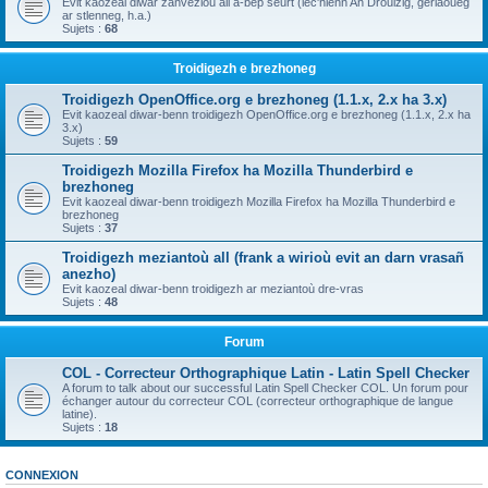
Evit kaozeal diwar zanvezioù all a-bep seurt (lec'hienn An Drouizig, geriaoueg
ar stlenneg, h.a.)
Sujets :
68
Troidigezh e brezhoneg
Troidigezh OpenOffice.org e brezhoneg (1.1.x, 2.x ha 3.x)
Evit kaozeal diwar-benn troidigezh OpenOffice.org e brezhoneg (1.1.x, 2.x ha
3.x)
Sujets :
59
Troidigezh Mozilla Firefox ha Mozilla Thunderbird e
brezhoneg
Evit kaozeal diwar-benn troidigezh Mozilla Firefox ha Mozilla Thunderbird e
brezhoneg
Sujets :
37
Troidigezh meziantoù all (frank a wirioù evit an darn vrasañ
anezho)
Evit kaozeal diwar-benn troidigezh ar meziantoù dre-vras
Sujets :
48
Forum
COL - Correcteur Orthographique Latin - Latin Spell Checker
A forum to talk about our successful Latin Spell Checker COL. Un forum pour
échanger autour du correcteur COL (correcteur orthographique de langue
latine).
Sujets :
18
CONNEXION